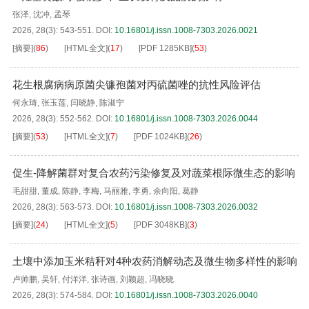
张泽
,
沈冲
,
孟琴
2026, 28(3): 543-551.
DOI:
10.16801/j.issn.1008-7303.2026.0021
[摘要]
(
86
)
[HTML全文]
(
17
)
[PDF
1285KB
]
(
53
)
花生根腐病病原菌尖镰孢菌对丙硫菌唑的抗性风险评估
何永琦
,
张玉莲
,
闫晓静
,
陈淑宁
2026, 28(3): 552-562.
DOI:
10.16801/j.issn.1008-7303.2026.0044
[摘要]
(
53
)
[HTML全文]
(
7
)
[PDF
1024KB
]
(
26
)
促生-降解菌群对复合农药污染修复及对蔬菜根际微生态的影响
毛甜甜
,
董成
,
陈静
,
李梅
,
马丽雅
,
李勇
,
余向阳
,
葛静
2026, 28(3): 563-573.
DOI:
10.16801/j.issn.1008-7303.2026.0032
[摘要]
(
24
)
[HTML全文]
(
5
)
[PDF
3048KB
]
(
3
)
土壤中添加玉米秸秆对4种农药消解动态及微生物多样性的影响
卢帅鹏
,
吴轩
,
付洋洋
,
张诗画
,
刘颖超
,
冯晓晓
2026, 28(3): 574-584.
DOI:
10.16801/j.issn.1008-7303.2026.0040