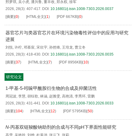
邢梦琪
,
吴小虎
,
潘兴鲁
,
董丰收
,
郑永权
,
徐军
2026, 28(3): 407-417.
DOI:
10.16801/j.issn.1008-7303.2026.0037
[摘要]
(
0
)
[HTML全文]
(
1
)
[PDF
667KB
]
(
0
)
器官芯片与类器官芯片在环境污染物毒性评估中的应用与研究
进展
刘悦
,
许柠
,
邓慕宸
,
宋欣宇
,
孙然锋
,
王培龙
,
曹立冬
2026, 28(3): 418-430.
DOI:
10.16801/j.issn.1008-7303.2026.0035
[摘要]
(
37
)
[HTML全文]
(
7
)
[PDF
8956KB
]
(
10
)
研究论文
1-甲基-5-吲哚甲酰胺衍生物的合成及抑菌活性
周冠波
,
李慧
,
胡钰歌
,
林涵
,
赵雅雯
,
高艳清
,
李秀环
,
雷鹏
2026, 28(3): 431-441.
DOI:
10.16801/j.issn.1008-7303.2026.0033
[摘要]
(
104
)
[HTML全文]
(
12
)
[PDF
5795KB
]
(
50
)
N
-丙基双链羧酸钠助剂的合成与不同pH下界面性能研究
高雪
,
吴艳玲
,
刘烨
,
杜凤沛
,
张云飞
,
张莉