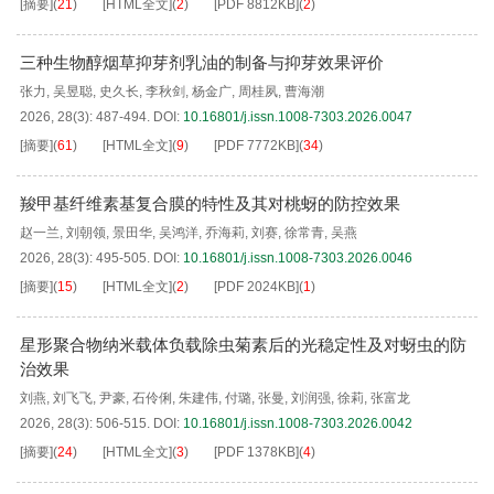
[摘要]
(
21
)
[HTML全文]
(
2
)
[PDF
8812KB
]
(
2
)
三种生物醇烟草抑芽剂乳油的制备与抑芽效果评价
张力
,
吴昱聪
,
史久长
,
李秋剑
,
杨金广
,
周桂夙
,
曹海潮
2026, 28(3): 487-494.
DOI:
10.16801/j.issn.1008-7303.2026.0047
[摘要]
(
61
)
[HTML全文]
(
9
)
[PDF
7772KB
]
(
34
)
羧甲基纤维素基复合膜的特性及其对桃蚜的防控效果
赵一兰
,
刘朝领
,
景田华
,
吴鸿洋
,
乔海莉
,
刘赛
,
徐常青
,
吴燕
2026, 28(3): 495-505.
DOI:
10.16801/j.issn.1008-7303.2026.0046
[摘要]
(
15
)
[HTML全文]
(
2
)
[PDF
2024KB
]
(
1
)
星形聚合物纳米载体负载除虫菊素后的光稳定性及对蚜虫的防
治效果
刘燕
,
刘飞飞
,
尹豪
,
石伶俐
,
朱建伟
,
付璐
,
张曼
,
刘润强
,
徐莉
,
张富龙
2026, 28(3): 506-515.
DOI:
10.16801/j.issn.1008-7303.2026.0042
[摘要]
(
24
)
[HTML全文]
(
3
)
[PDF
1378KB
]
(
4
)