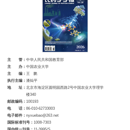
主 管：
中华人民共和国教育部
主 办：
中国农业大学
主 编：
王 鹏
执行主编：
潘灿平
地 址：
北京市海淀区圆明园西路2号中国农业大学理学
楼340
邮政编码：
100193
电 话：
86-010-62733003
电子邮件：
nyxuebao@263.net
国际标准刊号：
1008-7303
国内统一刊号：
11-3995/S