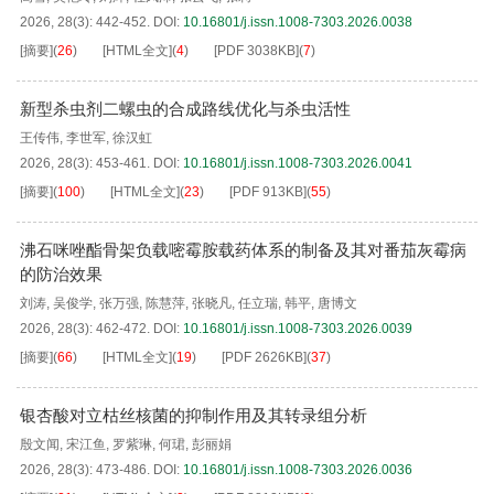
2026, 28(3): 442-452.
DOI:
10.16801/j.issn.1008-7303.2026.0038
[摘要]
(
26
)
[HTML全文]
(
4
)
[PDF
3038KB
]
(
7
)
新型杀虫剂二螺虫的合成路线优化与杀虫活性
王传伟
,
李世军
,
徐汉虹
2026, 28(3): 453-461.
DOI:
10.16801/j.issn.1008-7303.2026.0041
[摘要]
(
100
)
[HTML全文]
(
23
)
[PDF
913KB
]
(
55
)
沸石咪唑酯骨架负载嘧霉胺载药体系的制备及其对番茄灰霉病
的防治效果
刘涛
,
吴俊学
,
张万强
,
陈慧萍
,
张晓凡
,
任立瑞
,
韩平
,
唐博文
2026, 28(3): 462-472.
DOI:
10.16801/j.issn.1008-7303.2026.0039
[摘要]
(
66
)
[HTML全文]
(
19
)
[PDF
2626KB
]
(
37
)
银杏酸对立枯丝核菌的抑制作用及其转录组分析
殷文闻
,
宋江鱼
,
罗紫琳
,
何珺
,
彭丽娟
2026, 28(3): 473-486.
DOI:
10.16801/j.issn.1008-7303.2026.0036