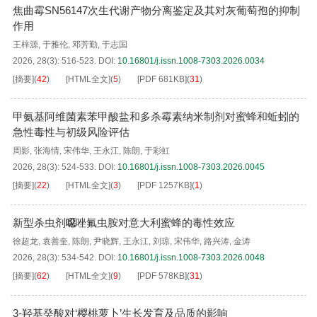
焦曲霉SN56147次生代谢产物分离鉴定及其对灰葡萄孢的抑制
作用
王梓源
,
于雅伦
,
邓芳勤
,
于志国
2026, 28(3): 516-523.
DOI:
10.16801/j.issn.1008-7303.2026.0034
[摘要]
(
42
)
[HTML全文]
(
5
)
[PDF
681KB
]
(
31
)
甲氨基阿维菌素苯甲酸盐和多杀霉素纳米制剂对蜜蜂和蚯蚓的
急性毒性与初级风险评估
周影
,
张海情
,
宋伟华
,
王永江
,
陈朗
,
于彩虹
2026, 28(3): 524-533.
DOI:
10.16801/j.issn.1008-7303.2026.0045
[摘要]
(
22
)
[HTML全文]
(
3
)
[PDF
1257KB
]
(
1
)
新型杀虫剂
唑氟虫胺对意大利蜜蜂的毒性效应
噁
徐超龙
,
袁善奎
,
陈朗
,
尹晓辉
,
王永江
,
刘琼
,
宋伟华
,
路兴涛
,
金涛
2026, 28(3): 534-542.
DOI:
10.16801/j.issn.1008-7303.2026.0048
[摘要]
(
62
)
[HTML全文]
(
9
)
[PDF
578KB
]
(
31
)
3-羟基癸酸对‘樱桃萝卜’生长发育及品质的影响