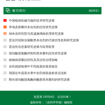
被引排行
MORE+
1
中国植保机械与施药技术研究进展
2
草地贪夜蛾对杀虫剂的抗性研究进展
3
纳米农药剂型与其减施增效机理研究进展
4
昆虫对拟除虫菊酯类杀虫剂的代谢抗性机制研究进展
5
昆虫性信息素研究进展与应用前景
6
琥珀酸脱氢酶抑制剂类杀菌剂抗性研究进展
7
植物病原菌抗药性及其抗性治理策略
8
农药残留检测中不同蔬菜的基质效应
9
我国近年蔬菜水果中农药残留超标状况浅析
10
靶向琥珀酸脱氢酶的酰胺类杀菌剂的研究进展
您是第
2455042
位访问者！
版权所有：《农药学学报》编辑部