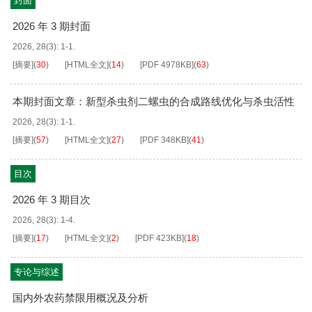
封面
官芯片技术在内分泌干扰物、微塑料/纳米塑料及抗生素等
2026 年 3 期封面
典型环境污染物毒性评估中的研究进展，重点总结了其在
多器官相互作用、代谢毒性及内分泌干扰机制研究中的应
2026, 28(3): 1-1.
用优势，并探讨该技术在健康风险评估领域的挑战与发展
[摘要]
(
30
)
[HTML全文]
(
14
)
[PDF
4978KB
]
(
63
)
前景，旨在为新型环境污染物的科学评估和监管决策提供
新的技术支撑。
【查看详情】
本期封面文章：新型杀虫剂二螺虫的合成路线优化与杀虫活性
2026, 28(3): 1-1.
[摘要]
(
57
)
[HTML全文]
(
27
)
[PDF
348KB
]
(
41
)
目次
2026 年 3 期目次
2026, 28(3): 1-4.
[摘要]
(
17
)
[HTML全文]
(
2
)
[PDF
423KB
]
(
18
)
专论与综述
国内外农药禁限用概况及分析