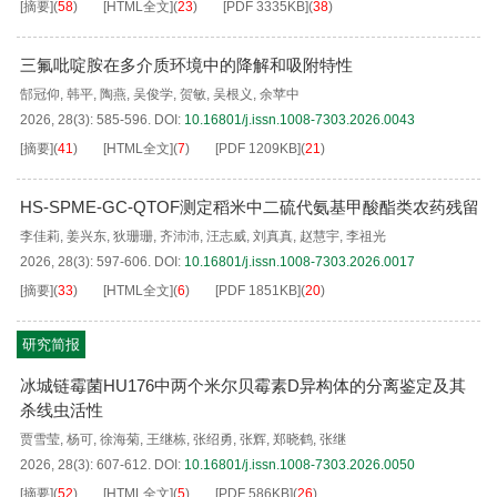
[摘要]
(
58
)
[HTML全文]
(
23
)
[PDF
3335KB
]
(
38
)
三氟吡啶胺在多介质环境中的降解和吸附特性
郜冠仰
,
韩平
,
陶燕
,
吴俊学
,
贺敏
,
吴根义
,
余苹中
2026, 28(3): 585-596.
DOI:
10.16801/j.issn.1008-7303.2026.0043
[摘要]
(
41
)
[HTML全文]
(
7
)
[PDF
1209KB
]
(
21
)
HS-SPME-GC-QTOF测定稻米中二硫代氨基甲酸酯类农药残留
李佳莉
,
姜兴东
,
狄珊珊
,
齐沛沛
,
汪志威
,
刘真真
,
赵慧宇
,
李祖光
2026, 28(3): 597-606.
DOI:
10.16801/j.issn.1008-7303.2026.0017
[摘要]
(
33
)
[HTML全文]
(
6
)
[PDF
1851KB
]
(
20
)
研究简报
冰城链霉菌HU176中两个米尔贝霉素D异构体的分离鉴定及其
杀线虫活性
贾雪莹
,
杨可
,
徐海菊
,
王继栋
,
张绍勇
,
张辉
,
郑晓鹤
,
张继
2026, 28(3): 607-612.
DOI:
10.16801/j.issn.1008-7303.2026.0050
[摘要]
(
52
)
[HTML全文]
(
5
)
[PDF
586KB
]
(
26
)