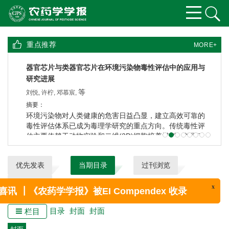
重点推荐
MORE+
器官芯片与类器官芯片在环境污染物毒性评估中的应用与
研究进展
等
刘悦
,
许柠
,
邓慕宸
,
摘要：
环境污染物对人类健康的危害日益凸显，建立高效可靠的
毒性评估体系已成为毒理学研究的重点方向。传统毒性评
估主要依赖于动物实验和二维(2D)细胞培养模型，然而动
物实验存在种属差异导致的预测偏差和伦理争议，而2D细
胞模型则因缺乏三维微环境及细胞间相互作用，难以真实
优先发表
当期目录
过刊浏览
反映人体内的代谢和毒性反应过程。近年来，器官芯片
x
喜讯 ┃《农药学学报》被EI Compendex 收录
(organ-on-a-chip)技术因其能够精确模拟人体器官的生理
下载排行
微环境及功能特征，在毒理学研究中展现出独特优势。在
此基础上发展而来的类器官芯片(organoid-on-a-chip)技
术，将类器官的三维自组织特性与芯片平台的精准调控能
目录
封面
封面
栏目
力相结合，进一步提升了模型在解析复杂毒性反应和个体
差异方面的生理相关性。本文系统综述了器官芯片与类器