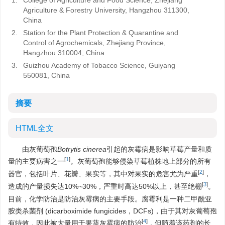
1.
College of Agriculture and Food Science, Zhejiang
Agriculture & Forestry University, Hangzhou 311300,
China
2.
Station for the Plant Protection & Quarantine and
Control of Agrochemicals, Zhejiang Province,
Hangzhou 310004, China
3.
Guizhou Academy of Tobacco Science, Guiyang
550081, China
摘要
HTML全文
由灰葡萄孢
Botrytis cinerea
引起的灰霉病是影响草莓产量和质
[
1
]
量的主要病害之一
。灰葡萄孢能够侵染草莓植株地上部分的所有
[
2
]
器官，包括叶片、花瓣、果实等，其中对果实的危害尤为严重
，
[
3
]
造成的产量损失达10%~30%，严重时高达50%以上，甚至绝棚
。
目前，化学防治是防治灰霉病的主要手段。腐霉利是一种二甲酰亚
胺类杀菌剂 (dicarboximide fungicides，DCFs)，由于其对灰葡萄孢
[
4
]
有特效，因此被大量用于果蔬灰霉病的防治
，但随着该药剂的长