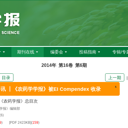
介
期刊在线
编委会
投稿指南
专辑/专
2014年 第16卷 第6期
目录
上一期
4年《农药学报》总目次
x
《农药学学报》被EI Compendex 收录
学报》编辑部
(6)
9
)
[PDF
2423KB
]
(
159
)