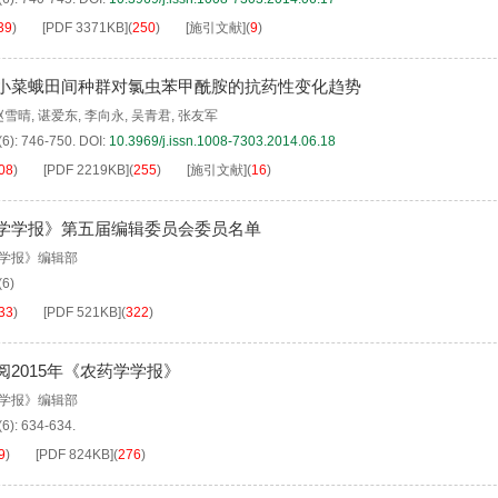
39
)
[PDF
3371KB
]
(
250
)
[施引文献]
(
9
)
小菜蛾田间种群对氯虫苯甲酰胺的抗药性变化趋势
赵雪晴
,
谌爱东
,
李向永
,
吴青君
,
张友军
(6): 746-750.
DOI:
10.3969/j.issn.1008-7303.2014.06.18
08
)
[PDF
2219KB
]
(
255
)
[施引文献]
(
16
)
学学报》第五届编辑委员会委员名单
学报》编辑部
(6)
33
)
[PDF
521KB
]
(
322
)
阅2015年《农药学学报》
学报》编辑部
(6): 634-634.
9
)
[PDF
824KB
]
(
276
)