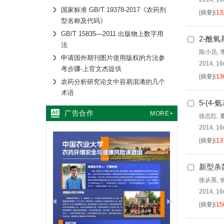
国家标准 GB/T 19378-2017《农药剂
[摘要]
(
13
型名称及代码》
GB/T 15835—2011 出版物上数字用
2-酰
法
陈小员
,
申请国外期刊图片使用版权的方法参
2014, 16
考步骤-上官文杰提供
[摘要]
(
13
农药分析研究论文中容易混淆的几个
术语
5-(4
广告合作
MORE+
徐志红
,
2014, 16
[摘要]
(
13
新型杀
徐从英
,
2014, 16
[摘要]
(
15