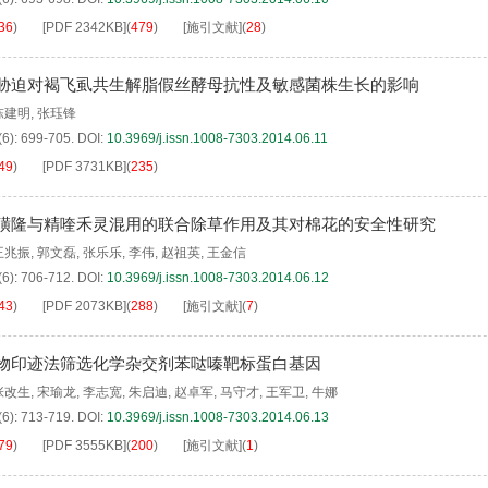
36
)
[PDF
2342KB
]
(
479
)
[施引文献]
(
28
)
胁迫对褐飞虱共生解脂假丝酵母抗性及敏感菌株生长的影响
陈建明
,
张珏锋
(6): 699-705.
DOI:
10.3969/j.issn.1008-7303.2014.06.11
49
)
[PDF
3731KB
]
(
235
)
磺隆与精喹禾灵混用的联合除草作用及其对棉花的安全性研究
王兆振
,
郭文磊
,
张乐乐
,
李伟
,
赵祖英
,
王金信
(6): 706-712.
DOI:
10.3969/j.issn.1008-7303.2014.06.12
43
)
[PDF
2073KB
]
(
288
)
[施引文献]
(
7
)
物印迹法筛选化学杂交剂苯哒嗪靶标蛋白基因
张改生
,
宋瑜龙
,
李志宽
,
朱启迪
,
赵卓军
,
马守才
,
王军卫
,
牛娜
(6): 713-719.
DOI:
10.3969/j.issn.1008-7303.2014.06.13
79
)
[PDF
3555KB
]
(
200
)
[施引文献]
(
1
)