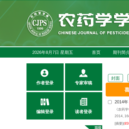
2026年8月7日
星期
五
首页
期刊简
封面
作者登录
专家审稿
选择全部
201
喜讯 ┃
《农药学
编辑登录
读者登录
2014, 16
[摘要]
(
85