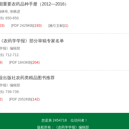
重要农药品种手册（2012—2016）
顾林玲
,
张晓进
(6): 650-650.
03
)
[PDF
2429KB
]
(
193
)
[施引文献]
(
1
)
4年《农药学学报》部分审稿专家名单
学报》编辑部
(6): 712-712.
9
)
[PDF
1843KB
]
(
204
)
业出版社农药类精品图书推荐
学报》编辑部
(6): 739-739.
2
)
[PDF
2052KB
]
(
142
)
您是第
2454718
位访问者！
版权所有：《农药学学报》编辑部