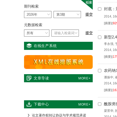
期刊检索
封底：
2014, 16
[摘要]
(
92
元数据检索
新型2,
李永强
,
在线生产系统
2014, 16
[摘要]
(
17
农药纳
潘振中
,
文章导读
MORE+
2014, 16
[摘要]
(
16
酰胺类
下载中心
MORE+
梁景华
,
论文著作权转让协议与学术规范承诺
2014, 16