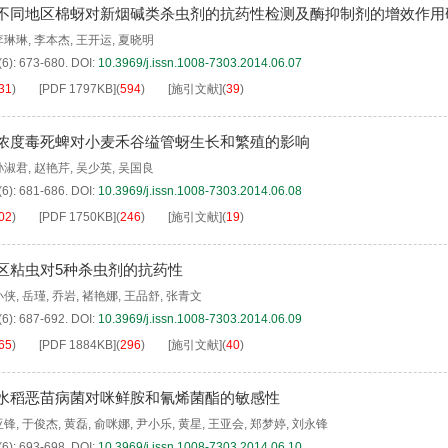
不同地区棉蚜对新烟碱类杀虫剂的抗药性检测及酶抑制剂的增效作用
李琳琳
,
李本杰
,
王开运
,
夏晓明
(6): 673-680.
DOI:
10.3969/j.issn.1008-7303.2014.06.07
31
)
[PDF
1797KB
]
(
594
)
[施引文献]
(
39
)
浓度毒死蜱对小麦禾谷缢管蚜生长和繁殖的影响
孙淑君
,
赵艳芹
,
吴少英
,
吴国良
(6): 681-686.
DOI:
10.3969/j.issn.1008-7303.2014.06.08
02
)
[PDF
1750KB
]
(
246
)
[施引文献]
(
19
)
区粘虫对5种杀虫剂的抗药性
小侠
,
岳瑾
,
乔岩
,
褚艳娜
,
王品舒
,
张青文
(6): 687-692.
DOI:
10.3969/j.issn.1008-7303.2014.06.09
65
)
[PDF
1884KB
]
(
296
)
[施引文献]
(
40
)
水稻恶苗病菌对咪鲜胺和氰烯菌酯的敏感性
亚锋
,
于俊杰
,
黄磊
,
俞咪娜
,
尹小乐
,
黄星
,
王亚会
,
郑梦婷
,
刘永锋
(6): 693-698.
DOI:
10.3969/j.issn.1008-7303.2014.06.10