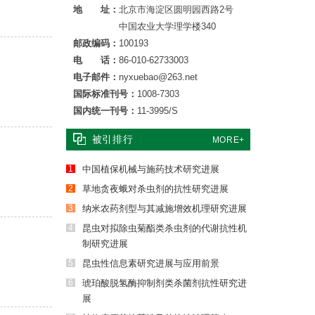
地 址：
北京市海淀区圆明园西路2号
中国农业大学理学楼340
邮政编码：
100193
电 话：
86-010-62733003
电子邮件：
nyxuebao@263.net
国际标准刊号：
1008-7303
国内统一刊号：
11-3995/S
被引排行
MORE+
1
中国植保机械与施药技术研究进展
2
草地贪夜蛾对杀虫剂的抗性研究进展
3
纳米农药剂型与其减施增效机理研究进展
4
昆虫对拟除虫菊酯类杀虫剂的代谢抗性机
制研究进展
5
昆虫性信息素研究进展与应用前景
6
琥珀酸脱氢酶抑制剂类杀菌剂抗性研究进
展