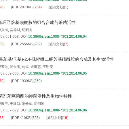
28
)
[PDF
2973KB
]
(
264
)
[施引文献]
(
1
)
氧基环己烷基磺酰胺的组合合成与杀菌活性
李兴海
,
吴德财
,
纪明山
(6): 651-658.
DOI:
10.3969/j.issn.1008-7303.2014.06.04
03
)
[PDF
2556KB
]
(
282
)
[施引文献]
(
7
)
-氨基苯基/苄基)-2,4-咪唑啉二酮芳基磺酰胺的合成及其生物活性
董宏波
,
韩金涛
,
刘斌
,
金淑惠
,
王明安
(6): 659-666.
DOI:
10.3969/j.issn.1008-7303.2014.06.05
79
)
[PDF
1939KB
]
(
269
)
菌剂苯噻菌酯的抑菌活性及生物学特性
侯毅平
,
王建新
,
陈长军
,
周明国
(6): 667-672.
DOI:
10.3969/j.issn.1008-7303.2014.06.06
68
)
[PDF
410KB
]
(
323
)
[施引文献]
(
19
)