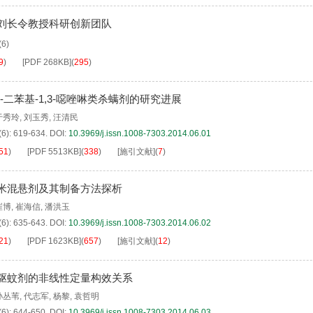
刘长令教授科研创新团队
(6)
9
)
[PDF
268KB
]
(
295
)
4-二苯基-1,3-噁唑啉类杀螨剂的研究进展
于秀玲
,
刘玉秀
,
汪清民
(6): 619-634.
DOI:
10.3969/j.issn.1008-7303.2014.06.01
51
)
[PDF
5513KB
]
(
338
)
[施引文献]
(
7
)
米混悬剂及其制备方法探析
崔博
,
崔海信
,
潘洪玉
(6): 635-643.
DOI:
10.3969/j.issn.1008-7303.2014.06.02
21
)
[PDF
1623KB
]
(
657
)
[施引文献]
(
12
)
驱蚊剂的非线性定量构效关系
孙丛苇
,
代志军
,
杨黎
,
袁哲明
(6): 644-650.
DOI:
10.3969/j.issn.1008-7303.2014.06.03