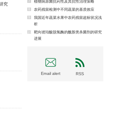
7
植物病原菌抗药性及其抗性治理策略
研究
8
农药残留检测中不同蔬菜的基质效应
9
我国近年蔬菜水果中农药残留超标状况浅
析
10
靶向琥珀酸脱氢酶的酰胺类杀菌剂的研究
进展
Email alert
RSS