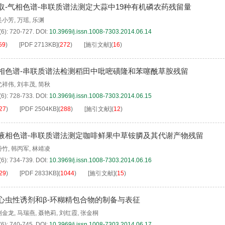
取-气相色谱-串联质谱法测定大蒜中19种有机磷农药残留量
吴小芳
,
万瑶
,
乐渊
(6): 720-727.
DOI:
10.3969/j.issn.1008-7303.2014.06.14
59
)
[PDF
2713KB
]
(
272
)
[施引文献]
(
16
)
相色谱-串联质谱法检测稻田中吡嘧磺隆和苯噻酰草胺残留
尤祥伟
,
刘丰茂
,
简秋
(6): 728-733.
DOI:
10.3969/j.issn.1008-7303.2014.06.15
27
)
[PDF
2504KB
]
(
288
)
[施引文献]
(
12
)
液相色谱-串联质谱法测定咖啡鲜果中草铵膦及其代谢产物残留
岱竹
,
韩丙军
,
林靖凌
(6): 734-739.
DOI:
10.3969/j.issn.1008-7303.2014.06.16
29
)
[PDF
2833KB
]
(
1044
)
[施引文献]
(
15
)
心虫性诱剂和β-环糊精包合物的制备与表征
刘金龙
,
马瑞燕
,
聂艳莉
,
刘红霞
,
张金桐
(6): 740-745.
DOI:
10.3969/j.issn.1008-7303.2014.06.17