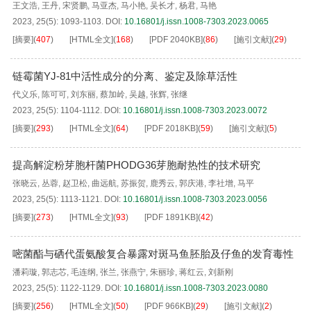
王文浩
,
王丹
,
宋贤鹏
,
马亚杰
,
马小艳
,
吴长才
,
杨君
,
马艳
2023, 25(5): 1093-1103.
DOI:
10.16801/j.issn.1008-7303.2023.0065
[摘要]
(
407
)
[HTML全文]
(
168
)
[PDF
2040KB
]
(
86
)
[施引文献]
(
29
)
链霉菌YJ-81中活性成分的分离、鉴定及除草活性
代义乐
,
陈可可
,
刘东丽
,
蔡加岭
,
吴越
,
张辉
,
张继
2023, 25(5): 1104-1112.
DOI:
10.16801/j.issn.1008-7303.2023.0072
[摘要]
(
293
)
[HTML全文]
(
64
)
[PDF
2018KB
]
(
59
)
[施引文献]
(
5
)
提高解淀粉芽胞杆菌PHODG36芽胞耐热性的技术研究
张晓云
,
丛蓉
,
赵卫松
,
曲远航
,
苏振贺
,
鹿秀云
,
郭庆港
,
李社增
,
马平
2023, 25(5): 1113-1121.
DOI:
10.16801/j.issn.1008-7303.2023.0056
[摘要]
(
273
)
[HTML全文]
(
93
)
[PDF
1891KB
]
(
42
)
嘧菌酯与硒代蛋氨酸复合暴露对斑马鱼胚胎及仔鱼的发育毒性
潘莉璇
,
郭志芯
,
毛连纲
,
张兰
,
张燕宁
,
朱丽珍
,
蒋红云
,
刘新刚
2023, 25(5): 1122-1129.
DOI:
10.16801/j.issn.1008-7303.2023.0080
[摘要]
(
256
)
[HTML全文]
(
50
)
[PDF
966KB
]
(
29
)
[施引文献]
(
2
)