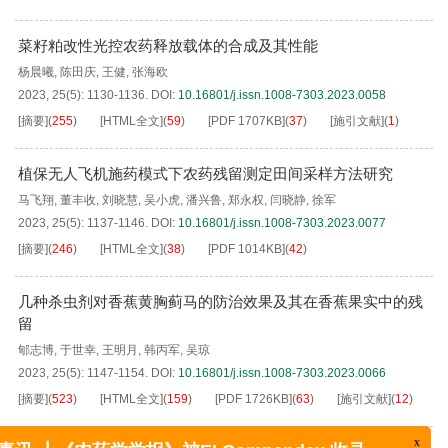
菜籽粕改性光控农药释放载体的合成及其性能
杨晨曦
,
陈田庆
,
王健
,
张海欧
2023, 25(5): 1130-1136.
DOI:
10.16801/j.issn.1008-7303.2023.0058
[摘要]
(
255
)
[HTML全文]
(
59
)
[PDF
1707KB
]
(
37
)
[施引文献]
(
1
)
植保无人飞机施药模式下农药残留测定田间采样方法研究
马飞翔
,
董丰收
,
刘晓慧
,
吴小虎
,
潘兴鲁
,
郑永权
,
闫晓静
,
徐军
2023, 25(5): 1137-1146.
DOI:
10.16801/j.issn.1008-7303.2023.0077
[摘要]
(
246
)
[HTML全文]
(
38
)
[PDF
1014KB
]
(
42
)
几种杀虫剂对香蕉黄胸蓟马的防治效果及其在香蕉果实中的残
留
郇志博
,
于世幸
,
王明月
,
韩丙军
,
吴琼
2023, 25(5): 1147-1154.
DOI:
10.16801/j.issn.1008-7303.2023.0066
[摘要]
(
523
)
[HTML全文]
(
159
)
[PDF
1726KB
]
(
63
)
[施引文献]
(
12
)