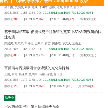
桶混助剂多库酯钠和油酸甲酯对两种疏果剂疏除效果的影响
x
喜讯 ┃《农药学学报》被EI Compendex 收录
吴长杰
,
李媛媛
,
刘杨
,
赵锐
,
李明华
,
蔡静
,
马力
,
吴学民
,
张振华
2023, 25(5): 1155-1164.
DOI:
10.16801/j.issn.1008-7303.2023.0064
[摘要]
(
294
)
[HTML全文]
(
62
)
[PDF
2134KB
]
(
47
)
[施引文献]
(
1
)
基于磁固相萃取-便携式离子阱质谱的蔬菜中3种农药残留的快
速检测
陈庭男
,
齐沛沛
,
华修德
,
王鸣华
,
何吉
,
闻路红
,
章文天
,
王新全
2023, 25(5): 1165-1172.
DOI:
10.16801/j.issn.1008-7303.2023.0070
[摘要]
(
280
)
[HTML全文]
(
78
)
[PDF
1264KB
]
(
51
)
[施引文献]
(
5
)
百菌清与丙溴磷混合水溶液的光化学降解
王鑫
,
张南
,
杨亚威
,
史陶中
,
马鑫
,
吕培
,
花日茂
2023, 25(5): 1173-1178.
DOI:
10.16801/j.issn.1008-7303.2023.0054
[摘要]
(
226
)
[HTML全文]
(
60
)
[PDF
807KB
]
(
30
)
[施引文献]
(
4
)
编委会
《农药学学报》 第六届编辑委员会