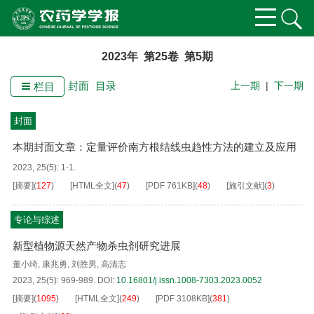
2023年 第25卷 第5期
封面
目录
上一期
|
下一期
栏目
封面
本期封面文章：定量评价南方根结线虫趋性方法的建立及应用
2023, 25(5): 1-1.
[摘要]
(
127
)
[HTML全文]
(
47
)
[PDF
761KB
]
(
48
)
[施引文献]
(
3
)
专论与综述
新型植物源天然产物杀虫剂研究进展
董小绮
,
康兆勇
,
刘胜男
,
高清志
2023, 25(5): 969-989.
DOI:
10.16801/j.issn.1008-7303.2023.0052
[摘要]
(
1095
)
[HTML全文]
(
249
)
[PDF
3108KB
]
(
381
)