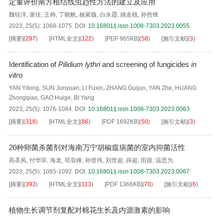
定量评价南方根结线虫趋性方法的建立及应用
魏钰洋
,
谢佳
,
王帅
,
丁晓帆
,
杨紫薇
,
白永霞
,
姚友植
,
孙然锋
2023, 25(5): 1068-1075.
DOI:
10.16801/j.issn.1008-7303.2023.0055
[摘要]
(
297
)
[HTML全文]
(
122
)
[PDF
965KB
]
(
58
)
[施引文献]
(
3
)
Identification of
Pilidium lythri
and screening of fungicides
in
vitro
YAN Yitong
,
SUN Junyuan
,
LI Fuxin
,
ZHANG Guijun
,
YAN Zhe
,
HUANG
Zhongqiao
,
GAO Huige
,
BI Yang
2023, 25(5): 1076-1084.
DOI:
10.16801/j.issn.1008-7303.2023.0063
[摘要]
(
318
)
[HTML全文]
(
86
)
[PDF
1692KB
]
(
50
)
[施引文献]
(
3
)
20种卵菌杀菌剂对海南万宁胡椒瘟病菌的室内抑菌活性
高圣风
,
付华菲
,
海龙
,
苟亚峰
,
孙世伟
,
刘世超
,
薛超
,
田甜
,
温思为
2023, 25(5): 1085-1092.
DOI:
10.16801/j.issn.1008-7303.2023.0067
[摘要]
(
393
)
[HTML全文]
(
113
)
[PDF
1366KB
]
(
70
)
[施引文献]
(
6
)
植物生长调节剂复配对棉花生长及内源激素的影响