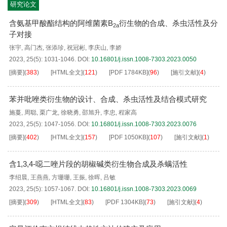
研究论文
含氨基甲酸酯结构的阿维菌素B
衍生物的合成、杀虫活性及分
2a
子对接
张宇
,
高门杰
,
张添珍
,
祝冠彬
,
李庆山
,
李娇
2023, 25(5): 1031-1046.
DOI:
10.16801/j.issn.1008-7303.2023.0050
[摘要]
(
383
)
[HTML全文]
(
121
)
[PDF
1784KB
]
(
96
)
[施引文献]
(
4
)
苯并吡唑类衍生物的设计、合成、杀虫活性及结合模式研究
施蔓
,
周聪
,
栗广龙
,
徐晓勇
,
邵旭升
,
李忠
,
程家高
2023, 25(5): 1047-1056.
DOI:
10.16801/j.issn.1008-7303.2023.0076
[摘要]
(
402
)
[HTML全文]
(
157
)
[PDF
1050KB
]
(
107
)
[施引文献]
(
1
)
含1,3,4-噁二唑片段的胡椒碱类衍生物合成及杀螨活性
李绍晨
,
王燕燕
,
方珊珊
,
王振
,
徐晖
,
吕敏
2023, 25(5): 1057-1067.
DOI:
10.16801/j.issn.1008-7303.2023.0069
[摘要]
(
309
)
[HTML全文]
(
83
)
[PDF
1304KB
]
(
73
)
[施引文献]
(
4
)