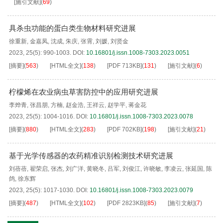
[施引文献]
(
69
)
具杀虫功能的蛋白类生物材料研究进展
徐重新
,
金嘉凤
,
沈成
,
朱庆
,
张霄
,
刘媛
,
刘贤金
2023, 25(5): 990-1003.
DOI:
10.16801/j.issn.1008-7303.2023.0051
[摘要]
(
563
)
[HTML全文]
(
138
)
[PDF
713KB
]
(
131
)
[施引文献]
(
6
)
柠檬烯在农业病虫草害防控中的应用研究进展
李烨青
,
张昌朋
,
方楠
,
赵金浩
,
王祥云
,
赵学平
,
蒋金花
2023, 25(5): 1004-1016.
DOI:
10.16801/j.issn.1008-7303.2023.0078
[摘要]
(
880
)
[HTML全文]
(
283
)
[PDF
702KB
]
(
198
)
[施引文献]
(
21
)
基于光学传感器的农药精准识别检测技术研究进展
刘蓓蓓
,
翟荣启
,
张杰
,
刘广洋
,
黄晓冬
,
吕军
,
刘俊江
,
许晓敏
,
李凌云
,
张延国
,
陈
鸽
,
徐东辉
2023, 25(5): 1017-1030.
DOI:
10.16801/j.issn.1008-7303.2023.0079
[摘要]
(
487
)
[HTML全文]
(
102
)
[PDF
2823KB
]
(
85
)
[施引文献]
(
7
)