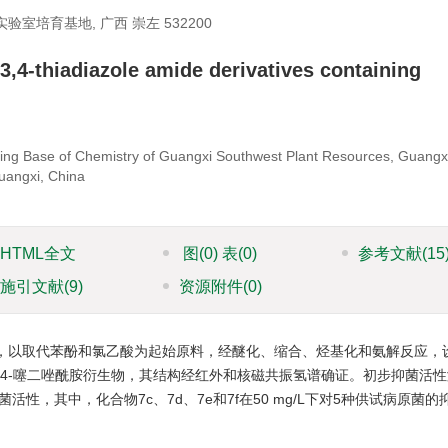
培育基地, 广西 崇左 532200
,3,4-thiadiazole amide derivatives containing
ding Base of Chemistry of Guangxi Southwest Plant Resources, Guangx
uangxi, China
HTML全文
图
(0)
表
(0)
参考文献
(15
施引文献
(9)
资源附件
(0)
，以取代苯酚和氯乙酸为起始原料，经醚化、缩合、烃基化和氨解反应，
，4-噻二唑酰胺衍生物，其结构经红外和核磁共振氢谱确证。初步抑菌活
性，其中，化合物7c、7d、7e和7f在50 mg/L下对5种供试病原菌的