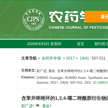
2026年8月6日
星期
四
首页
期刊简
文章导航
>
农药学学报
>
2017
>
19(4)
: 507-511.
引用本文:
郑广进, 黄欢. 含苯并咪唑环的1,3,4-噻二唑酰胺衍生物
Citation:
ZHENG Guangjin, HUANG Huan. Synthesis and fun
Science
, 2017, 19(4): 507-511.
DOI:
10.16801/
含苯并咪唑环的1,3,4-噻二唑酰胺衍生
1
,
1
郑广进
,
黄欢