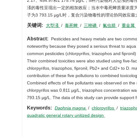
2.17、454.97和1 175.74 μg/L；5种污染物对大
溞的毒性呈现出一定的相加效应；当水中毒死蜱质量浓度为0.81 μg
子为3 793.15 μg/L时，复合污染物毒性的理论协同
关键词:
大型溞
/
毒死蜱
/
三唑磷
/
氟虫腈
/
重金属
Abstract:
Pesticides and heavy metals are two common 
noteworthy because they posed a serious threat to aqua e
common pesticides (chlorpyrifos, triazophos and fipron
Their combined toxicities were also studied using five-fa
chlorpyrifos, triazophos, fipronil, Pb2+ and Cd2+ to D. 
contribution of these five pollutions to combined toxicolog
Combined effects of five pollutants was observed on th
chlorpyrifos was 0.811 μg/L, triazophos concentration w
793.15 μg/L. The data of this study can provide support f
Keywords:
Daphnia magna
/
chlorpyrifos
/
triazop
quadratic general rotary unitized design