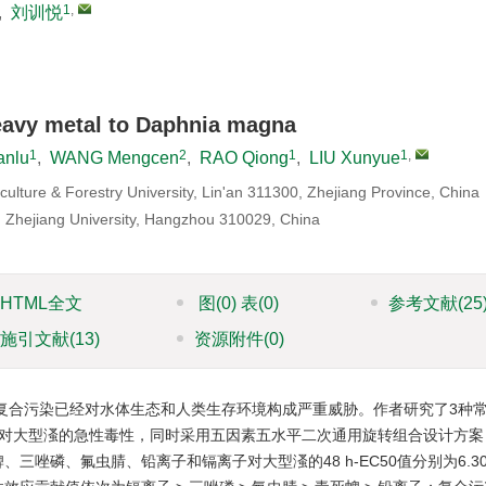
1
,
,
刘训悦
heavy metal to Daphnia magna
1
2
1
1
,
anlu
,
WANG Mengcen
,
RAO Qiong
,
LIU Xunyue
culture & Forestry University, Lin'an 311300, Zhejiang Province, China
y, Zhejiang University, Hangzhou 310029, China
HTML全文
图
(0)
表
(0)
参考文献
(25
施引文献
(13)
资源附件
(0)
复合污染已经对水体生态和人类生存环境构成严重威胁。作者研究了3种
）对大型溞的急性毒性，同时采用五因素五水平二次通用旋转组合设计方案
磷、氟虫腈、铅离子和镉离子对大型溞的48 h-EC50值分别为6.30、