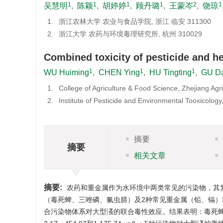
1
1
1
1
2
1
吴慧明
,
陈颖
,
胡婷婷
,
顾丹璐
,
王蒙岑
,
饶琼
1.
浙江农林大学 农业与食品学院, 浙江 临安 311300
2.
浙江大学 农药与环境毒理研究所, 杭州 310029
Combined toxicity of pesticide and 
1
1
1
WU Huiming
,
CHEN Ying
,
HU Tingting
,
GU D
1.
College of Agriculture & Food Science, Zhejiang Agri
2.
Institute of Pesticide and Environmental Tooxicolog
摘要
摘要
相关文章
摘要:
农药和重金属作为水环境中两类常见的污染物，其
（毒死蜱、三唑磷、氟虫腈）及2种常见重金属（铅、镉
合污染物体系对大型溞的联合毒性效应。结果表明：毒死蜱、三唑