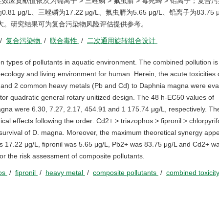
型溞的毒性效应贡献值依次为镉离子 > 三唑磷 > 氟虫腈 > 毒死蜱 > 铅离子；复
/L、三唑磷为17.22 μg/L、氟虫腈为5.65 μg/L、铅离子为83.75 
效应最大。研究结果可为复合污染物风险评估提供参考。
/
复合污染物
/
联合毒性
/
二次通用旋转组合设计
types of pollutants in aquatic environment. The combined pollution is
cology and living environment for human. Herein, the acute toxicities 
il) and 2 common heavy metals (Pb and Cd) to Daphnia magna were eva
ctor quadratic general rotary unitized design. The 48 h-EC50 values of
magna were 6.30, 7.27, 2.17, 454.91 and 1 175.74 μg/L, respectively. Th
ical effects following the order: Cd2+ > triazophos > fipronil > chlorpyri
e survival of D. magna. Moreover, the maximum theoretical synergy ap
as 17.22 μg/L, fipronil was 5.65 μg/L, Pb2+ was 83.75 μg/L and Cd2+ w
or the risk assessment of composite pollutants.
hos
/
fipronil
/
heavy metal
/
composite pollutants
/
combined toxicit