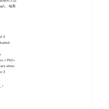
合污染物对大型
μg/L、镉离
of 3
luated.
e
fos > Pb2+.
pears when
as 3
y
/