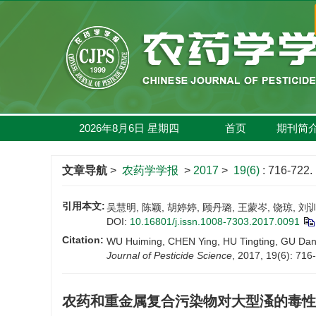
2026年8月6日
星期
四
首页
期刊简
文章导航
>
农药学学报
>
2017
>
19(6)
: 716-722.
引用本文:
吴慧明, 陈颖, 胡婷婷, 顾丹璐, 王蒙岑, 饶琼, 刘训
DOI:
10.16801/j.issn.1008-7303.2017.0091
Citation:
WU Huiming, CHEN Ying, HU Tingting, GU Danl
Journal of Pesticide Science
, 2017, 19(6): 716
农药和重金属复合污染物对大型溞的毒性