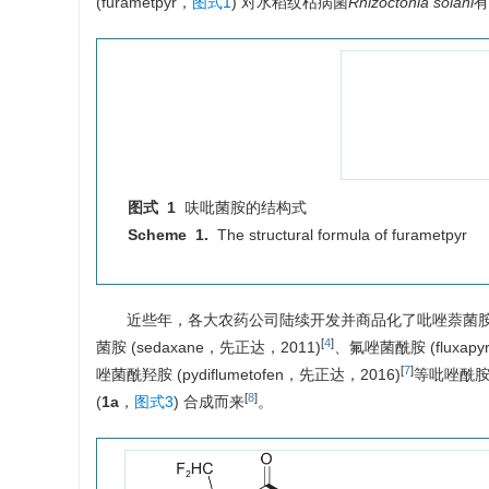
(furametpyr，
图式1
) 对水稻纹枯病菌
Rhizoctonia solani
有
图式 1
呋吡菌胺的结构式
Scheme 1.
The structural formula of furametpyr
近些年，各大农药公司陆续开发并商品化了吡唑萘菌胺 (iso
[
4
]
菌胺 (sedaxane，先正达，2011)
、氟唑菌酰胺 (fluxapy
[
7
]
唑菌酰羟胺 (pydiflumetofen，先正达，2016)
等吡唑酰胺
[
8
]
(
1a
，
图式3
) 合成而来
。