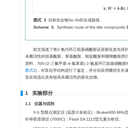
图式 3
目标化合物3a~3n的合成路线
Scheme 3.
Synthetic route of the title compounds
前文报道了将2-氧代环己烷基磺酰胺还原胺化首先得
杀菌活性的烷基酰胺、苯基酰胺、吡啶酰胺和噻唑酰胺类
原料，与
N
-(2-三氟甲基-4-氯苯基)-2-氨基环己烷基磺
图式3
)，对其化学结构进行了鉴定，并分别采用菌丝生长
旨在筛选出具有较高杀菌活性的新化合物。
1 实验部分
1.1 仪器与试剂
X-5 型熔点测定仪 (温度计未校正)；Bruker600-MH
杆串联质谱仪 (7000C)；Flash EA 1112型元素分析仪。