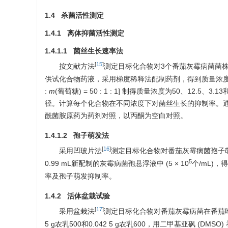
1.4 杀菌活性测定
1.4.1 离体抑菌活性测定
1.4.1.1 菌丝生长速率法
[
15
]
按文献方法
测定目标化合物对3个番茄灰霉病菌菌株KZ-
供试化合物药液，采用梯度稀释法配制药剂，得到质量浓度为1 25
:
m
(葡萄糖) = 50 : 1 : 1] 制得质量浓度为50、12.5
径。计算每个化合物在不同浓度下对菌丝生长的抑制率。通过
酰菌胺原药为药剂对照，以丙酮为空白对照。
1.4.1.2 孢子萌发法
[
16
]
采用凹玻片法
测定目标化合物对番茄灰霉病菌孢子萌发
5
0.99 mL新配制的灰霉病菌孢悬浮液中 (5 × 10
个/mL)，
率及孢子萌发抑制率。
1.4.2 活体盆栽试验
[
17
]
采用盆栽法
测定目标化合物对番茄灰霉病菌在番茄叶片和
5 g农乳500和0.042 5 g农乳600，用二甲基亚砜 (D