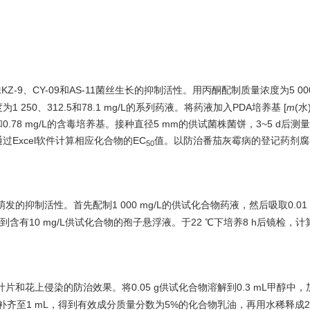
9、CY-09和AS-11菌丝生长的抑制活性。用丙酮配制质量浓度为5 000 
0、312.5和78.1 mg/L的系列药液。将药液加入PDA培养基 [
m
(水)
、3.13和0.78 mg/L的含毒培养基。接种直径5 mm的供试菌株菌饼，3~5 d后
Excel软件计算相应化合物的EC
值。以防治番茄灰霉病的登记药剂腐
50
的抑制活性。首先配制1 000 mg/L的供试化合物药液，然后吸取0.01
得到含有10 mg/L供试化合物的孢子悬浮液。于22 ℃下培养8 h后镜检，
花上侵染的防治效果。将0.05 g供试化合物溶解到0.3 mL甲醇中，加入
MSO) 补齐至1 mL，得到有效成分质量分数为5%的化合物乳油，再用水稀释成20