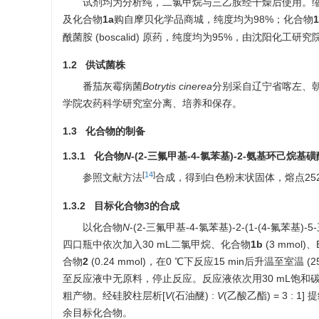
试剂均为分析纯，二氯甲烷与三乙胺经干燥后使用。缩合剂1-乙
及化合物
1a
购自摩贝化学品商城，纯度均为98%；化合物
酰菌胺 (boscalid) 原药，纯度均为95%，由沈阳化工
1.2 供试菌株
番茄灰霉病菌
Botrytis cinerea
分别采自辽宁省喀左、朝阳
学院农药科学研究室分离、培养和保存。
1.3 化合物的制备
1.3.1 化合物
N
-(2-三氟甲基-4-氯苯基)-2-氨基环己烷基磺
[
14
]
参照文献方法
合成，得到白色粉末状固体，熔点252~
1.3.2 目标化合物
3
的合成
以化合物
N
-(2-三氟甲基-4-氯苯基)-2-(1-(4-氟苯基
四口瓶中依次加入30 mL二氯甲烷、化合物
1b
(3 mmol)、
合物
2
(0.24 mmol)，在0 ℃下反应15 min后升温至室温 (2
至反应液中无原料，停止反应。反应液依次用30 mL饱和碳
粗产物。经硅胶柱层析[
V
(石油醚) :
V
(乙酸乙酯) = 3 : 
余目标化合物。