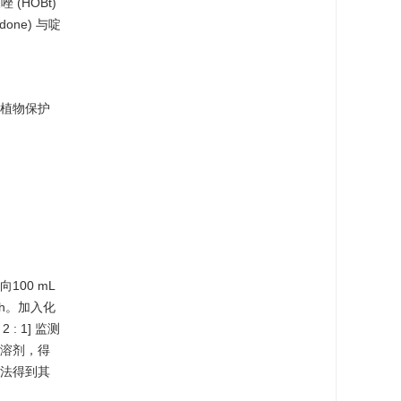
(HOBt)
one) 与啶
学植物保护
100 mL
.5 h。加入化
2 : 1] 监测
除溶剂，得
的方法得到其