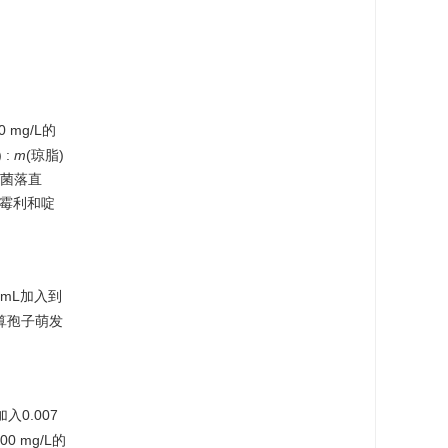
mg/L的
 :
m
(琼脂)
测量菌落直
霉利和啶
 mL加入到
计算孢子萌发
0.007
0 mg/L的