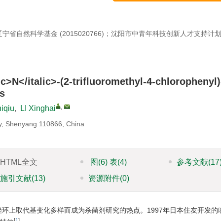
喜讯 ┃《农药学学报》被EI 
)；辽宁省自然科学基金 (2015020766)；沈阳市中青年科技创新人才支持计
c>N</italic>-(2-trifluoromethyl-4-chlorophenyl)
s
,
hiqiu
,
LI Xinghai
ity, Shenyang 110866, China
HTML全文
图
(6)
表
(4)
参考文献
(17
施引文献
(13)
资源附件
(0)
环上取代基变化多样而成为杀菌剂研究的热点。1997年日本住友开发的
[
1
]