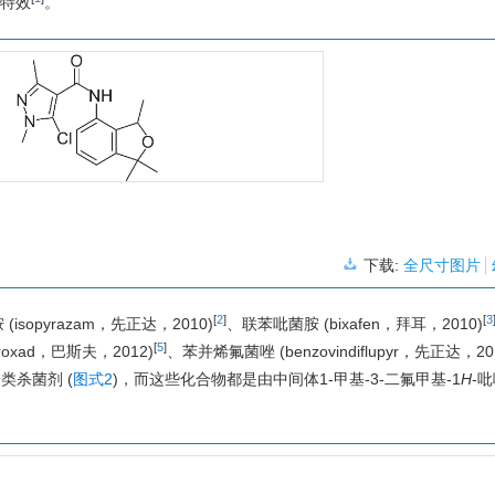
特效
。
下载:
全尺寸图片
[
2
]
[
3
pyrazam，先正达，2010)
、联苯吡菌胺 (bixafen，拜耳，2010)
[
5
]
roxad，巴斯夫，2012)
、苯并烯氟菌唑 (benzovindiflupyr，先正达，20
类杀菌剂 (
图式2
)，而这些化合物都是由中间体1-甲基-3-二氟甲基-1
H
-吡