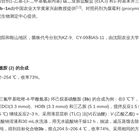
基-(3-二甲基氨基丙基) 碳二亚胺盐酸盐 (EDCI) 和1-羟基苯并三唑 
[
13
]
1b
~
1n
由中国农业大学黄家兴副教授提供
。对照药剂为腐霉利 (procymid
研究院生物测定中心提供。
和鞍山地区，菌株代号分别为KZ-9、CY-09和AS-11，由沈阳农业大
酰胺 (
2
) 的合成
254 ℃，收率73%。
)-5-三氟甲基吡唑-4-甲酰氨基) 环己烷基磺酰胺 (
3b
) 的合成为例：在0 ℃下，向
EDCI(3.3 mmol)、HOBt (3.3 mmol) 和三乙胺 (5.1 mmol)，搅拌反应1
5 ℃) 继续反应2~3 h。采用薄层层析 (TLC) 法[
V
(石油醚) :
V
(乙酸乙酯) = 
酸钠溶液和30 mL水洗涤，用无水硫酸钠干燥12 h，抽滤，减压蒸馏去
1] 提纯，得到目标化合物
3b
，熔点204.5~206.4 ℃，收率74%。采用相同