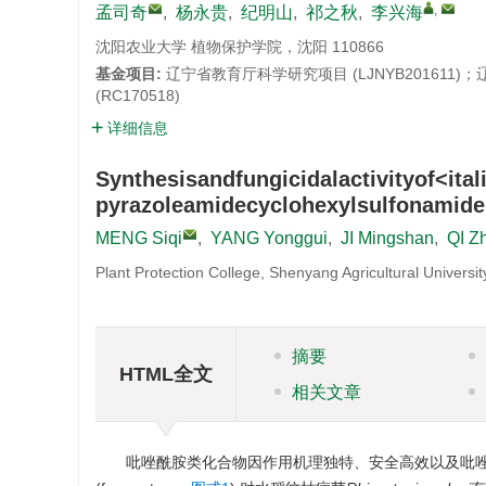
,
孟司奇
,
杨永贵
,
纪明山
,
祁之秋
,
李兴海
沈阳农业大学 植物保护学院，沈阳 110866
基金项目:
辽宁省教育厅科学研究项目 (LJNYB201611
(RC170518)
详细信息
Synthesisandfungicidalactivityof<itali
pyrazoleamidecyclohexylsulfonamide
MENG Siqi
,
YANG Yonggui
,
JI Mingshan
,
QI Z
Plant Protection College, Shenyang Agricultural Univers
摘要
HTML全文
相关文章
吡唑酰胺类化合物因作用机理独特、安全高效以及吡唑