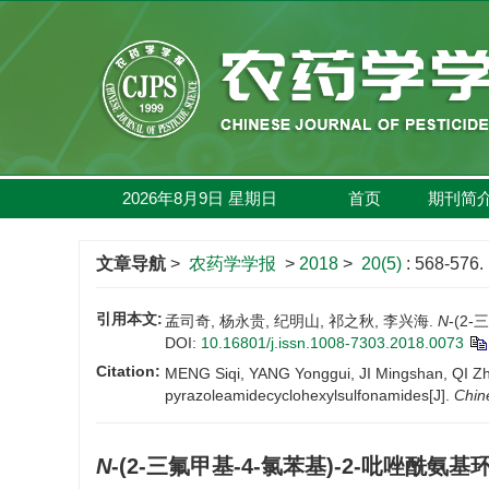
2026年8月9日
星期
日
首页
期刊简
文章导航
>
农药学学报
>
2018
>
20(5)
: 568-576.
引用本文:
孟司奇, 杨永贵, 纪明山, 祁之秋, 李兴海.
N
-(2
DOI:
10.16801/j.issn.1008-7303.2018.0073
Citation:
MENG Siqi, YANG Yonggui, JI Mingshan, QI Zhiqiu
pyrazoleamidecyclohexylsulfonamides[J].
Chin
N
-(2-三氟甲基-4-氯苯基)-2-吡唑