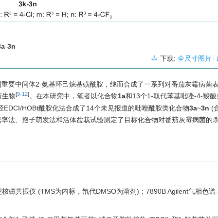
3a
-
3n
下载:
全尺寸图片
到重要中间体2-氨基环己烷基磺酰胺，继而合成了一系列对番茄灰霉病菌
[
9
-
12
]
衍生物
。在本研究中，笔者以化合物
1a
和13个1-取代苯基吡唑-4-羧
酰胺经EDCI/HOBt酰胺化法合成了14个未见报道的吡唑酰胺类化合物
3a
~
3n
(
速率法、孢子萌发法和活体盆栽试验测定了目标化合物对番茄灰霉病菌的
z型核磁共振仪 (TMS为内标，氘代DMSO为溶剂)；7890B Agilent气相色