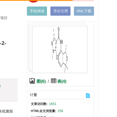
x
Compendex 收录
手机阅读
导出引用
XML下载
划项目
-2-
图(6)
/
表(4)
)
计量
文章访问数:
1651
呋吡菌胺
HTML全文浏览量:
256