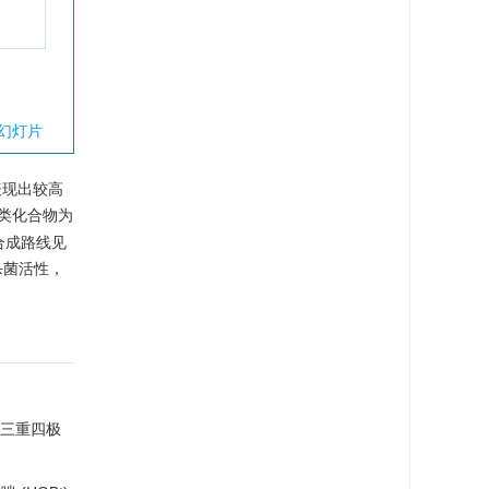
幻灯片
表现出较高
酸类化合物为
合成路线见
杀菌活性，
谱-三重四极