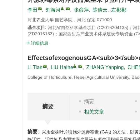
,
李田
,
刘海河
,
张彦萍
,
陈倩云
,
左彬彬
河北农业大学 园艺学院，河北 保定 071000
基金项目:
河北省自然科学基金项目 (C2016204135)；
(ZD2016133)；国家西甜瓜产业技术体系建设专项资金 (CARS
详细信息
EffectsofexogenousGA<sub>3</sub>
,
LI Tian
,
LIU Haihe
,
ZHANG Yanping
,
CHEN
College of Horticulture, Hebei Agricultural University, B
摘要
摘要
相关文章
摘要:
采用全株叶片喷施外源赤霉素 (GA
) 的方法，以
3
酶活性、活性氧及内源激素含量等各项生理指标及果实品质