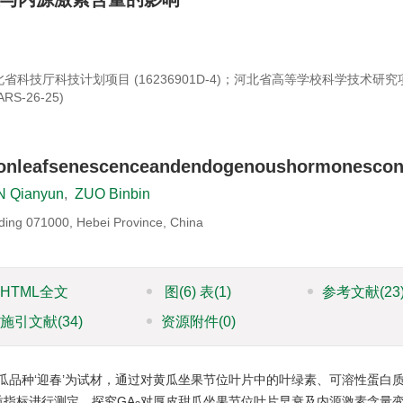
河北省科技厅科技计划项目 (16236901D-4)；河北省高等学校科学技术研究
-26-25)
onleafsenescenceandendogenoushormonescont
 Qianyun
,
ZUO Binbin
aoding 071000, Hebei Province, China
HTML全文
图
(6)
表
(1)
参考文献
(23
施引文献
(34)
资源附件
(0)
黄瓜品种‘迎春’为试材，通过对黄瓜坐果节位叶片中的叶绿素、可溶性蛋白
指标进行测定，探究GA
对厚皮甜瓜坐果节位叶片早衰及内源激素含量