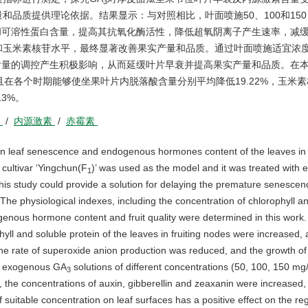
3
质提供理论依据。结果显示：与对照相比，叶面喷施50、100和150 m
和可溶性蛋白含量，提高其抗氧化酶活性，降低超氧阴离子产生速率，减
和玉米素核苷水平，最终显著改善果实产量和品质。通过叶面喷施适宜浓
含量的调控产生积极影响，从而延缓叶片早衰并提高果实产量和品质。在
在各个时期能够使坐果叶片内脱落酸含量分别平均降低19.22%，玉米
13%。
衰
/
内源激素
/
赤霉素
n leaf senescence and endogenous hormones content of the leaves in
cultivar ‘Yingchun(F
)’ was used as the model and it was treated with
1
 this study could provide a solution for delaying the premature senescen
The physiological indexes, including the concentration of chlorophyll a
ogenous hormone content and fruit quality were determined in this work.
yll and soluble protein of the leaves in fruiting nodes were increased,
the rate of superoxide anion production was reduced, and the growth o
ith exogenous GA
solutions of different concentrations (50, 100, 150 mg/
3
, the concentrations of auxin, gibberellin and zeaxanin were increased,
 suitable concentration on leaf surfaces has a positive effect on the reg