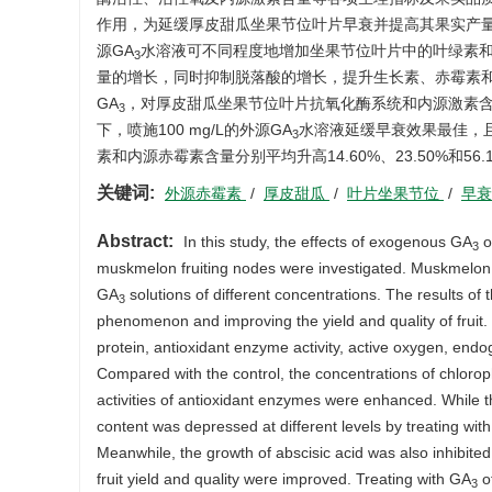
作用，为延缓厚皮甜瓜坐果节位叶片早衰并提高其果实产量和品
源GA
水溶液可不同程度地增加坐果节位叶片中的叶绿素
3
量的增长，同时抑制脱落酸的增长，提升生长素、赤霉素
GA
，对厚皮甜瓜坐果节位叶片抗氧化酶系统和内源激素
3
下，喷施100 mg/L的外源GA
水溶液延缓早衰效果最佳，且
3
素和内源赤霉素含量分别平均升高14.60%、23.50%和56.
关键词:
外源赤霉素
/
厚皮甜瓜
/
叶片坐果节位
/
早
Abstract:
In this study, the effects of exogenous GA
o
3
muskmelon fruiting nodes were investigated. Muskmelon 
GA
solutions of different concentrations. The results of
3
phenomenon and improving the yield and quality of fruit. 
protein, antioxidant enzyme activity, active oxygen, end
Compared with the control, the concentrations of chloroph
activities of antioxidant enzymes were enhanced. While 
content was depressed at different levels by treating w
Meanwhile, the growth of abscisic acid was also inhibited
fruit yield and quality were improved. Treating with GA
of
3