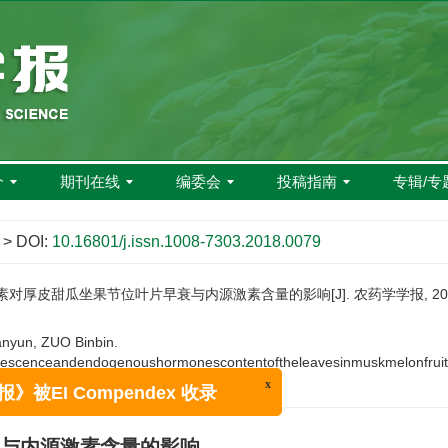
介
期刊在线
编委会
投稿指南
专辑/专
> DOI:
10.16801/j.issn.1008-7303.2018.0079
对厚皮甜瓜坐果节位叶片早衰与内源激素含量的影响[J]. 农药学学报, 2018, 20
anyun, ZUO Binbin.
escenceandendogenoushormonescontentoftheleavesinmuskmelonfruit
03.2018.0079
x
报》被EI Compendex 收录
与内源激素含量的影响