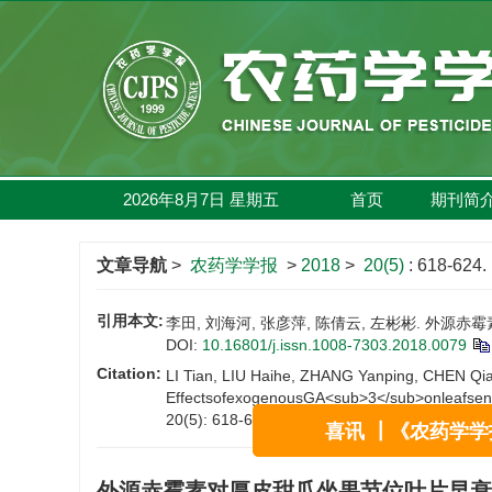
2026年8月7日
星期
五
首页
期刊简
文章导航
>
农药学学报
>
2018
>
20(5)
: 618-624.
引用本文:
李田, 刘海河, 张彦萍, 陈倩云, 左彬彬. 外源赤霉素
DOI:
10.16801/j.issn.1008-7303.2018.0079
Citation:
LI Tian, LIU Haihe, ZHANG Yanping, CHEN Qi
EffectsofexogenousGA<sub>3</sub>onleafsen
20(5): 618-624.
DOI:
10.16801/j.issn.1008-73
喜讯 ┃《农药学学
外源赤霉素对厚皮甜瓜坐果节位叶片早衰