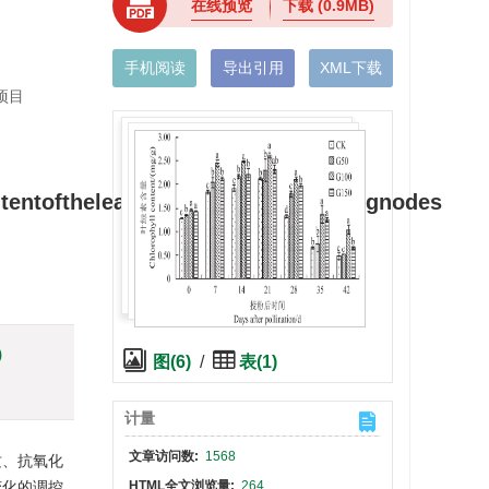
在线预览
下载
(0.9MB)
手机阅读
导出引用
XML下载
项目
entoftheleavesinmuskmelonfruitingnodes
)
图(6)
/
表(1)
计量
文章访问数:
1568
质、抗氧化
变化的调控
HTML全文浏览量:
264