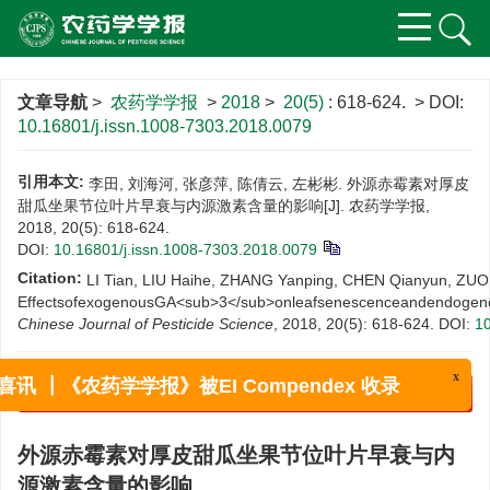
文章导航
>
农药学学报
>
2018
>
20(5)
: 618-624.
> DOI:
10.16801/j.issn.1008-7303.2018.0079
引用本文:
李田, 刘海河, 张彦萍, 陈倩云, 左彬彬. 外源赤霉素对厚皮
甜瓜坐果节位叶片早衰与内源激素含量的影响[J]. 农药学学报,
2018, 20(5): 618-624.
DOI:
10.16801/j.issn.1008-7303.2018.0079
Citation:
LI Tian, LIU Haihe, ZHANG Yanping, CHEN Qianyun, ZUO 
EffectsofexogenousGA<sub>3</sub>onleafsenescenceandendogenou
Chinese Journal of Pesticide Science
, 2018, 20(5): 618-624.
DOI:
10
x
喜讯 ┃《农药学学报》被EI Compendex 收录
PDF下载
(891 KB)
外源赤霉素对厚皮甜瓜坐果节位叶片早衰与内
源激素含量的影响