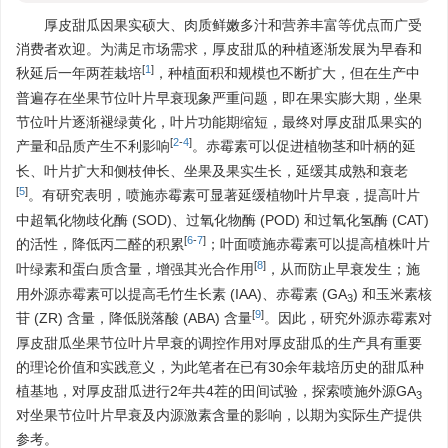
厚皮甜瓜因果实硕大、肉质鲜嫩多汁和营养丰富等优点而广受
消费者欢迎。为满足市场需求，厚皮甜瓜的种植逐渐发展为早春和
[
1
]
秋延后一年两茬栽培
，种植面积和规模也不断扩大，但在生产中
普遍存在坐果节位叶片早衰现象严重问题，即在果实膨大期，坐果
节位叶片逐渐褪绿黄化，叶片功能期缩短，最终对厚皮甜瓜果实的
[
2
-
4
]
产量和品质产生不利影响
。赤霉素可以促进植物茎和叶柄的延
长、叶片扩大和侧枝伸长、坐果及果实生长，延缓其成熟和衰老
[
5
]
。有研究表明，喷施赤霉素可显著延缓植物叶片早衰，提高叶片
中超氧化物歧化酶 (SOD)、过氧化物酶 (POD) 和过氧化氢酶 (CAT)
[
6
-
7
]
的活性，降低丙二醛的积累
；叶面喷施赤霉素可以提高植株叶片
[
8
]
叶绿素和蛋白质含量，增强其光合作用
，从而防止早衰发生；施
用外源赤霉素可以提高毛竹生长素 (IAA)、赤霉素 (GA
) 和玉米素核
3
[
9
]
苷 (ZR) 含量，降低脱落酸 (ABA) 含量
。因此，研究外源赤霉素对
厚皮甜瓜坐果节位叶片早衰的调控作用对厚皮甜瓜的生产具有重要
的理论价值和实践意义，为此笔者在已有30余年栽培历史的甜瓜种
植基地，对厚皮甜瓜进行2年共4茬的田间试验，探索喷施外源GA
3
对坐果节位叶片早衰及内源激素含量的影响，以期为实际生产提供
参考。