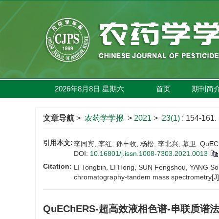
2026年8月8日
星期
六
首页
期刊简
文章导航
>
农药学学报
>
2021
>
23(1)
: 154-161.
引用本文:
李同宾, 李红, 孙丰收, 杨松, 李北兴, 慕卫. QuE
DOI:
10.16801/j.issn.1008-7303.2021.0013
Citation:
LI Tongbin, LI Hong, SUN Fengshou, YANG Song
chromatography-tandem mass spectrometry[J
QuEChERS-超高效液相色谱-串联质