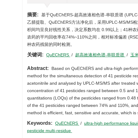
摘要:
基于QuEChERS-超高效液相色谱-串联质谱 (U
乙腈提取、QuEChERS方法净化后，采用UPLC-MS/MS
积间均呈良好线性关系，决定系数均在 0.99以上；41种农药的定量限 
农药的平均回收率在74%~110%之间，相对标准偏差 (RSD) 在
种农药残留的同时检测。
关键词:
QuEChERS
/
超高效液相色谱-串联质谱
/
玉
Abstract:
Based on QuEChERS and ultra-high perform
method for the simultaneous detection of 41 pesticide r
acetonitrile and analysed by UPLC-MS/MS after treate
concentration of 41 pesticides ranged between 0.5 and 100
quantitations (LOQs) of the pesticides ranged from 0.48 to
of the 41 pesticides ranged between 74% and 110%, and 
method is efficient, fast, sensitive and accurate, which is
Keywords:
QuEChERS
/
ultra-high performance li
pesticide multi-residue