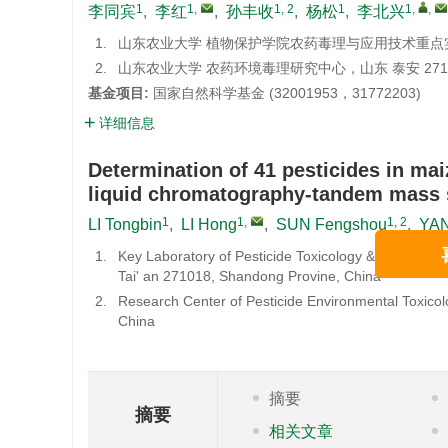
1
1
,
1, 2
1
1
,
,
李同宾
,
李红
,
孙丰收
,
杨松
,
李北兴
1.
山东农业大学 植物保护学院农药毒理与应用技术重点实验
2.
山东农业大学 农药环境毒理研究中心，山东 泰安 271
基金项目:
国家自然科学基金 (32001953，31772203)
详细信息
Determination of 41 pesticides in m
liquid chromatography-tandem mass 
1
1
,
1, 2
LI Tongbin
,
LI Hong
,
SUN Fengshou
,
YAN
1.
Key Laboratory of Pesticide Toxicology & Application
喜讯
Tai' an 271018, Shandong Provine, China
2.
Research Center of Pesticide Environmental Toxicol
China
摘要
摘要
相关文章