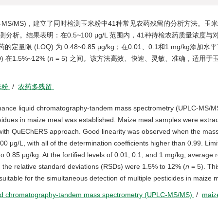
PLC-MS/MS)，建立了同时检测玉米粉中41种常见农药残留的分析方法。玉
检测分析。结果表明：在0.5~100 μg/L 范围内，41种待检农药质量浓度
(LOQ) 为 0.48~0.85 μg/kg；在0.01、0.1和1 mg/kg添加水
1.5%~12% (
n
= 5) 之间。该方法高效、快速、灵敏、准确，适用于
米粉
/
农药多残留
ance liquid chromatography-tandem mass spectrometry (UPLC-MS/MS
esidues in maize meal was established. Maize meal samples were extrac
d with QuEChERS approach. Good linearity was observed when the mas
 μg/L, with all of the determination coefficients higher than 0.99. Limi
 0.85 μg/kg. At the fortified levels of 0.01, 0.1, and 1 mg/kg, average 
the relative standard deviations (RSDs) were 1.5% to 12% (
n
= 5). Th
 suitable for the simultaneous detection of multiple pesticides in maize 
quid chromatography-tandem mass spectrometry (UPLC-MS/MS)
/
maiz