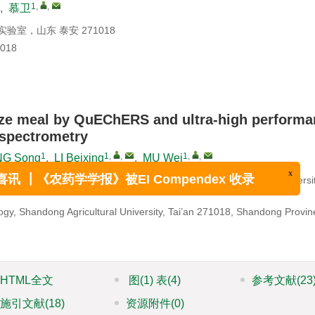
1
,
,
,
慕卫
室，山东 泰安 271018
018
aize meal by QuEChERS and ultra-high perform
spectrometry
1
1
,
,
1
,
,
G Song
,
LI Beixing
,
MU Wei
 Technique, College of Plant Protection, Shandong Agricultural Universit
x
 ┃《农药学学报》被EI Compendex 收录
ogy, Shandong Agricultural University, Tai’an 271018, Shandong Provin
HTML全文
图
(1)
表
(4)
参考文献
(23
施引文献
(18)
资源附件
(0)