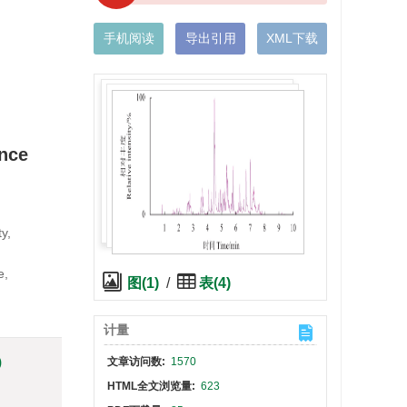
手机阅读
导出引用
XML下载
ance
y,
e,
图(1)
/
表(4)
计量
)
文章访问数:
1570
HTML全文浏览量:
623