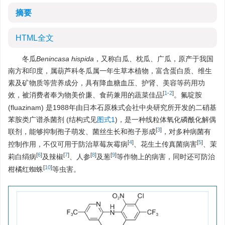
摘要
HTML全文
冬瓜
Benincasa hispida
，又称白瓜、枕瓜、广瓜，原产于我国
南方和印度，属葫芦科冬瓜属一年生草本植物，富含蛋白质、维生
素及矿物质等营养成分，具有降血糖血压、护肾、美容等药用功
[
1
-
2
]
效，被消费者奉为物美价廉、食药兼用的蔬菜佳品
。氟啶胺
(fluazinam) 是1988年由日本石原株式会社中央研究所开发的二硝基
苯胺类广谱杀菌剂 (结构式见
图式1
)，是一种线粒体氧化磷酰化解偶
[
3
]
联剂，能够抑制孢子萌发、菌丝生长和孢子形成
，对多种病菌有
[
4
]
[
5
]
控制作用，不仅可用于防治草莓灰霉病
、花生土传真菌病害
、茉
[
6
]
[
7
]
[
8
]
[
9
]
莉白绢病
及辣椒
、人参
及葱
等作物上的病害，同时还可防治
[
10
]
柑橘红蜘蛛
等虫害。