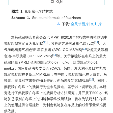
图式 1
氟啶胺化学结构式
Scheme 1.
Structural formula of fluazinam
下载:
全尺寸图片
幻灯片
农药残留联合专家会议 (JMPR) 在2018年的报告中将植物源中
[
11
]
[
12
]
氟啶胺残留定义为氟啶胺
，其检测方法有液相色谱 (LC)
、大
[
13
]
气压电离源气相色谱-串联质谱 (APCI-GC-MS/MS)
及超高效液相
[
14
]
色谱-串联质谱 (UPLC-MS/MS)
等。关于氟啶胺在冬瓜上的最大
残留限量 (MRL) 值美国规定为0.07 mg/kg，欧盟规定为0.01
mg/kg；国际食品法典委员会 (CAC)、韩国、澳大利亚及日本尚未
规定氟啶胺在冬瓜上的MRL值；在中国，氟啶胺虽已在大白菜、马
[
15
]
铃薯、黄瓜和苹果等作物上登记，但尚未制定其MRL值
。同时，
氟啶胺在冬瓜上的残留行为也未见报道。基于以上调研数据，本研
究进行了氟啶胺在冬瓜上的残留分析方法研究，并开展了500 g/L氟
啶胺悬浮剂在冬瓜上的消解和最终残留试验，旨在为该药剂在冬瓜
上的使用提供合理建议，为制定氟啶胺在冬瓜上的残留限量标准提
供依据。