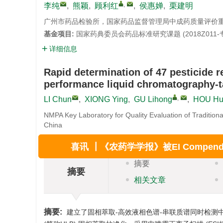
,
李纯
,
熊颖
,
顾利红
,
侯惠婵
,
栗建明
广州市药品检验所，国家药品监督管理局中成药质量评价重点实
基金项目:
国家药典委员会药品标准研究课题 (2018Z011-
详细信息
Rapid determination of 47 pesticide 
performance liquid chromatography-
,
LI Chun
,
XIONG Ying
,
GU Lihong
,
HOU Hu
NMPA Key Laboratory for Quality Evaluation of Tradition
China
喜讯 ┃《农药学学报》被EI Compe
摘要
摘要
相关文章
摘要:
建立了固相萃取-高效液相色谱-串联质谱同时检测
+