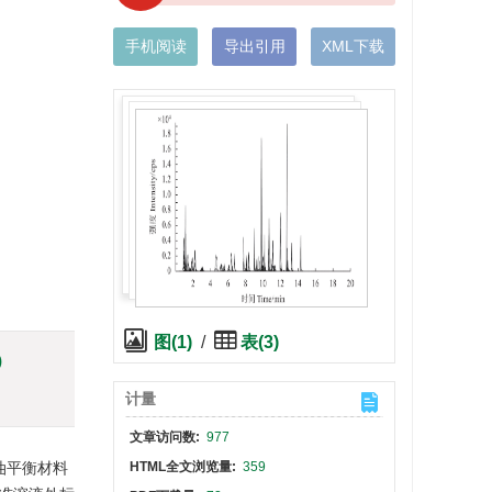
手机阅读
导出引用
XML下载
图(1)
/
表(3)
)
计量
文章访问数:
977
油平衡材料
HTML全文浏览量:
359