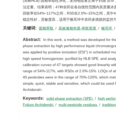
(简称HLB) 固相萃取柱净化，采用电喷雾正离子扫描 (ESI
法定量。结果表明：47种农药在各自线性范围内其质量浓度
回收率在54%~117%之间，RSD在2.0%~15%之间，
稳定性好，灵敏度高，适用于猴耳环中农药多残留的监控
关键词:
固相萃取
/
高效液相色谱-串联质谱
/
猴耳环
Abstract:
In this work, a method was developed for the
phase extraction by high performance liquid chromatog
+
was applied by positive ionization (ESI
) in scheduled mu
high speed homogenizer, purified by HLB SPE, and analy
calibration curves of 47 targets showed good linearity wi
range of 54%-117%, with RSDs of 2.0%-15%. LOQs of all 
40 pesticides were in the range of 70%-120%, which met t
simple, quick, stable and sensitive, which could be used 
Archidendri.
Keywords:
solid phase extraction (SPE)
/
high perf
Folium Archidendri
/
multi-pesticide residues
/
traditio