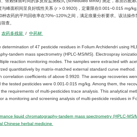
)、依赖保留时间的多反应监测模式 (scheduled MRM) 测定，基质匹
与峰面积间呈良好线性关系 (
r
> 0.9920)，定量限在0.001~0.015 mg
其中40种农药的平均回收率在70%~120%之间，满足痕量分析要求。该法操
与筛查。
/
农药多残留
/
中药材
 determination of 47 pesticide residues in Folium Archidendri using HL
raphy-tandem mass spectrometry (HPLC-MS/MS). Electrospray ionizati
ltiple reaction monitoring modes. The samples were extracted with aceto
zed quantitatively by matrix-matched external standard curve method.
th correlation coefficients of above 0.9920. The average recoveries wer
the tested pesticides were 0.001-0.015 mg/kg. Among them, the recov
he requirements of multi-pesticides trace analysis. This analytical me
for a monitoring and screening analysis of multi-pesticide residues in F
ormance liquid chromatography-tandem mass spectrometry (HPLC-MS
nal Chinese herbal medicine