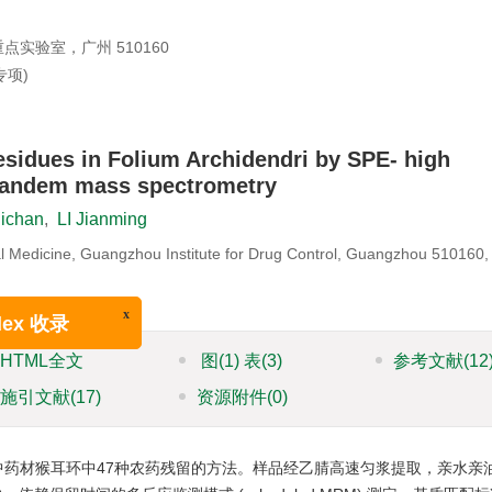
验室，广州 510160
专项)
residues in Folium Archidendri by SPE- high
tandem mass spectrometry
ichan
,
LI Jianming
al Medicine, Guangzhou Institute for Drug Control, Guangzhou 510160,
x
ndex 收录
HTML全文
图
(1)
表
(3)
参考文献
(12
施引文献
(17)
资源附件
(0)
中药材猴耳环中47种农药残留的方法。样品经乙腈高速匀浆提取，亲水亲