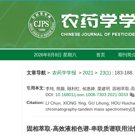
2026年8月8日
星期
六
首页
期刊简
文章导航
>
农药学学报
>
2021
>
23(1)
: 183-188.
引用本文:
李纯, 熊颖, 顾利红, 侯惠婵, 栗建明. 固相萃取-高
DOI:
10.16801/j.issn.1008-7303.2021.0033
Citation:
LI Chun, XIONG Ying, GU Lihong, HOU Huichan, 
chromatography-tandem mass spectrometry[J
固相萃取-高效液相色谱-串联质谱联用法