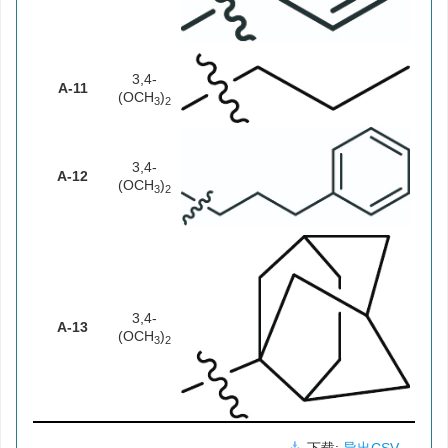
3,4-
A-11
(OCH
)
3
2
3,4-
A-12
(OCH
)
3
2
3,4-
A-13
(OCH
)
3
2