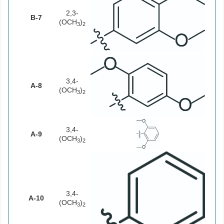
2,3-
B-7
(OCH
)
3
2
3,4-
A-8
(OCH
)
3
2
3,4-
A-9
(OCH
)
3
2
3,4-
A-10
(OCH
)
3
2