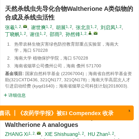
天然杀线虫先导化合物Waltherione A类似物的
合成及杀线虫活性
1, 2
,
1, 2
1, 2
1, 2
1, 2
张羲
,
谢世爽
,
胡展
,
张北京
,
刘启凤
,
1, 2
1, 2
3
1, 2
,
,
丁晓帆
,
谢佳
,
邵雨
,
孙然锋
1.
热带农林生物灾害绿色防控教育部重点实验室，海南大
学，海口 570228
2.
海南大学 植物保护学院，海口 570228
3.
海南省烟草公司儋州公司，海南 儋州 571700
基金项目:
国家自然科学基金 (22067004)；海南省自然科学基金资
助(321CXTD436, 321QN177, 321QN178)；海南大学高层次人才
引进启动经费 (kyqd1640)；海南省烟草公司科技计划(2018003).
详细信息
Synthesis and nematicidal activity of
natural nematicidal lead compound
x
喜讯 ┃《农药学学报》被EI Compendex 收录
Waltherione A analogues
1, 2
,
1, 2
1, 2
ZHANG Xi
,
XIE Shishuang
,
HU Zhan
,