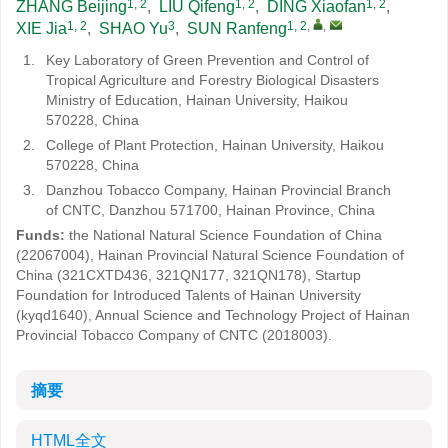
1, 2
1, 2
1, 2
ZHANG Beijing
,
LIU Qifeng
,
DING Xiaofan
,
1, 2
3
1, 2
,
,
XIE Jia
,
SHAO Yu
,
SUN Ranfeng
1.
Key Laboratory of Green Prevention and Control of
Tropical Agriculture and Forestry Biological Disasters
Ministry of Education, Hainan University, Haikou
570228, China
2.
College of Plant Protection, Hainan University, Haikou
570228, China
3.
Danzhou Tobacco Company, Hainan Provincial Branch
of CNTC, Danzhou 571700, Hainan Province, China
Funds:
the National Natural Science Foundation of China
(22067004), Hainan Provincial Natural Science Foundation of
China (321CXTD436, 321QN177, 321QN178), Startup
Foundation for Introduced Talents of Hainan University
(kyqd1640), Annual Science and Technology Project of Hainan
Provincial Tobacco Company of CNTC (2018003).
摘要
HTML全文