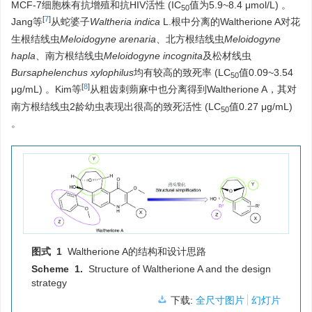
MCF-7细胞株有抗增殖和抗HIV活性 (IC
值为5.9~8.4 μmol/L) 。
50
[
7
]
Jang等
从蛇婆子
Waltheria indica
L.根中分离的Waltherione A对花
生根结线虫
Meloidogyne arenaria
、北方根结线虫
Meloidogyne
hapla
、南方根结线虫
Meloidogyne incognita
及松材线虫
Bursaphelenchus xylophilus
均有较高的致死率 (LC
值0.09~3.54
50
[
8
]
μg/mL) 。Kim等
从粗齿刺蒴麻中也分离得到Waltherione A，其对
南方根结线虫2龄幼虫表现出很高的致死活性 (LC
值0.27 μg/mL)
50
。
图式 1
Waltherione A的结构和设计思路
Scheme 1.
Structure of Waltherione A and the design
strategy
下载:
全尺寸图片
幻灯片