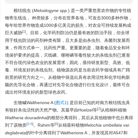
根结线虫 (
Meloidogyne
spp.) 是一类严重危害农作物的专性植
物寄生线虫， 种类较多，分布在世界各地，可攻击3000多种作物，
每年给世界作物造成1000多亿美元的损失，对农业可持续发展构成
[
1
]
巨大威胁
。目前，化学药剂防治仍是最有效的防治手段，但全球
用于线虫防治的药剂种类有限，且大多是由杀虫剂、杀菌剂发展而
来，作用方式单一、抗药性严重。更重要的是，随着食品安全和环
境保护要求的提高，灭线磷、噻唑磷等毒性较大的杀线虫剂已逐渐
不符合现代绿色农业的发展需求，因此，亟待研发新型、高效、低
毒、环境友好的杀线虫剂。植物源农药是当前农药学领域具有广阔
前景的研究方向之一。从植物中筛选出具有农用活性和化学结构新
颖的先导化合物，再通过对先导化合物进行衍生化设计，最终可合
成出对环境友好的新型绿色农药。
生物碱Waltherione A (
图式1
) 是目前已知的对南方根结线虫具
[
2
]
有较好杀虫活性的天然产物。其最早由Hoelzel等
从梧桐科植物
Waltheria douradinha
的根部分离得到，其后从其他植物中也分离得
[
3
-
5
]
[
6
]
到了该物质
。Rahim等
从锦葵科植物
Melochia umbellata
var.
deglabrata
的叶中分离得到了Waltherione A，并发现其对A547和