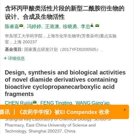
含环丙甲酸类活性片段的新型二酰胺衍生物的
设计、合成及生物活性
,
陈睿嘉
,
冯婷婷
,
王港澳
,
徐晓勇
,
李忠
华东理工大学药学院，上海市化学生物学(芳香杂环)重点实验
室，上海 200237
基金项目:
国家重点研发计划（2017YFD0200505）.
详细信息
Design, synthesis and biological activities
of novel diamide derivatives containing
bioactive cyclopropanecarboxylic acid
fragments
CHEN Ruijia
,
FENG Tingting
,
WANG Gang'ao
,
,
XU Xiaoyong
,
LI Zhong
x
喜讯 ┃《农药学学报》被EI Compendex 收录
Shanghai Key Laboratory of Chemical Biology, School of
Pharmacy, East China University of Science and
Technology, Shanghai 200237, China