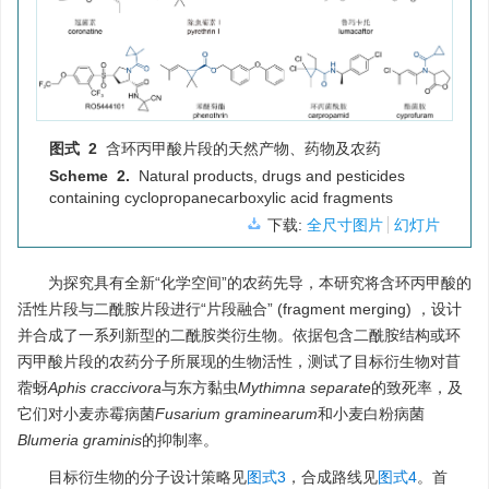
图式 2
含环丙甲酸片段的天然产物、药物及农药
Scheme 2.
Natural products, drugs and pesticides
containing cyclopropanecarboxylic acid fragments
下载:
全尺寸图片
幻灯片
为探究具有全新“化学空间”的农药先导，本研究将含环丙甲酸的
活性片段与二酰胺片段进行“片段融合” (fragment merging) ，设计
并合成了一系列新型的二酰胺类衍生物。依据包含二酰胺结构或环
丙甲酸片段的农药分子所展现的生物活性，测试了目标衍生物对苜
蓿蚜
Aphis craccivora
与东方黏虫
Mythimna separate
的致死率，及
它们对小麦赤霉病菌
Fusarium graminearum
和小麦白粉病菌
Blumeria graminis
的抑制率。
目标衍生物的分子设计策略见
图式3
，合成路线见
图式4
。首