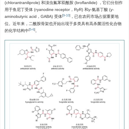
(chlorantraniliprole) 和溴虫氟苯双酰胺 (broflanilide) ，它们分别作
用于鱼尼丁受体 (ryanodine receptor，RyR) 和
γ
-氨基丁酸 (
γ
-
[
9
-
10
]
aminobutyric acid，GABA) 受体
，已在农药市场占据重要地
位。近年来，二酰胺骨架也开始出现于多类具有高杀菌活性化合物
[
5
-
6
]
的化学结构中
。