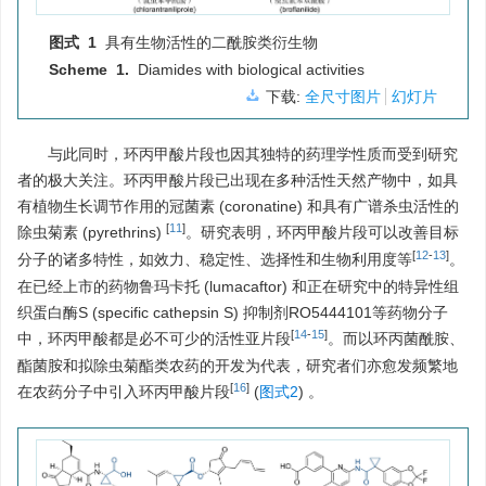
图式 1
具有生物活性的二酰胺类衍生物
Scheme 1.
Diamides with biological activities
下载:
全尺寸图片
幻灯片
与此同时，环丙甲酸片段也因其独特的药理学性质而受到研究
者的极大关注。环丙甲酸片段已出现在多种活性天然产物中，如具
有植物生长调节作用的冠菌素 (coronatine) 和具有广谱杀虫活性的
[
11
]
除虫菊素 (pyrethrins)
。研究表明，环丙甲酸片段可以改善目标
[
12
-
13
]
分子的诸多特性，如效力、稳定性、选择性和生物利用度等
。
在已经上市的药物鲁玛卡托 (lumacaftor) 和正在研究中的特异性组
织蛋白酶S (specific cathepsin S) 抑制剂RO5444101等药物分子
[
14
-
15
]
中，环丙甲酸都是必不可少的活性亚片段
。而以环丙菌酰胺、
酯菌胺和拟除虫菊酯类农药的开发为代表，研究者们亦愈发频繁地
[
16
]
在农药分子中引入环丙甲酸片段
(
图式2
) 。