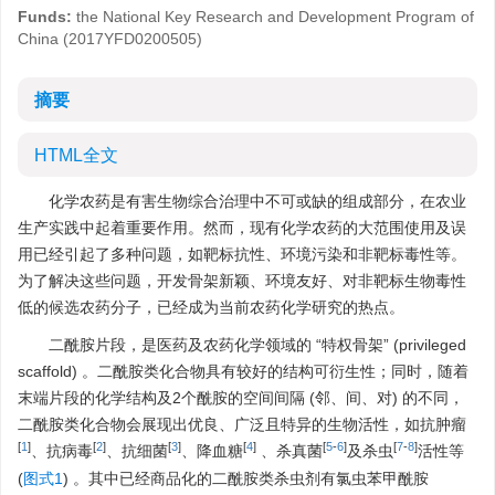
Funds:
the National Key Research and Development Program of
China (2017YFD0200505)
摘要
HTML全文
化学农药是有害生物综合治理中不可或缺的组成部分，在农业
生产实践中起着重要作用。然而，现有化学农药的大范围使用及误
用已经引起了多种问题，如靶标抗性、环境污染和非靶标毒性等。
为了解决这些问题，开发骨架新颖、环境友好、对非靶标生物毒性
低的候选农药分子，已经成为当前农药化学研究的热点。
二酰胺片段，是医药及农药化学领域的 “特权骨架” (privileged
scaffold) 。二酰胺类化合物具有较好的结构可衍生性；同时，随着
末端片段的化学结构及2个酰胺的空间间隔 (邻、间、对) 的不同，
二酰胺类化合物会展现出优良、广泛且特异的生物活性，如抗肿瘤
[
1
]
[
2
]
[
3
]
[
4
]
[
5
-
6
]
[
7
-
8
]
、抗病毒
、抗细菌
、降血糖
、杀真菌
及杀虫
活性等
(
图式1
) 。其中已经商品化的二酰胺类杀虫剂有氯虫苯甲酰胺