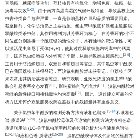
直肠癌、糖尿病等功能；荔枝核具有抗氧化、增强免疫、抗癌、抗
[
1
-
2
]
病毒等功效
。由于南方高温高湿的气候环境特征，导致荔枝上病
虫害种类多且危害严重，一直是影响荔枝产量和品质的重要因素。
截至目前，化学防治仍是主要措施。氯虫苯甲酰胺和溴氰虫酰胺属
双酰胺类杀虫剂，其作用机制为以芳香环为核心，在芳香环的2个不
同位点分别连接一个酰胺键的活性分子，具有独特的靶位活性，可
以激活昆虫鱼尼丁受体(RyR)，使其过度释放细胞内钙库中的钙离
[
3
-
9
]
子，破坏昆虫细胞器内外钙离子平衡，从而导致昆虫瘫痪死亡
，
主要用于防治鳞翅目、双翅目和鞘翅目等害虫，其中氯虫苯甲酰胺
已在我国荔枝上获得登记，而溴氰虫酰胺暂未获登记，但荔枝产区
果农常用其防治荔枝蒂蛀虫。研究表明，亚致死浓度的氯虫苯甲酰
[
10
]
[
11
]
胺会引起家蚕变态发育
，影响蜜蜂的飞行能力
；溴氰虫酰胺对
[
12
]
蜜蜂的急性经口和接触毒性均为高毒
。因此，通过建立可靠的分
析方法来评价双酰胺类农药在荔枝中的残留量具有重要意义。
[
13
-
14
]
关于氯虫苯甲酰胺的检测分析方法有液相色谱法
和液相色
[
15
-
20
]
谱-质谱法
；溴氰虫酰胺母体及代谢物的检测方法为液相色谱-
质谱联用法 (LC-关于氯虫苯甲酰胺的检测分析方法有液相色谱法
[
13
-
14
]
[
15
-
20
]
和液相色谱-质谱法
；溴氰虫酰胺母体及代谢物的检测方