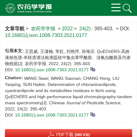
文章导航
>
农药学学报
>
2022
>
24(2)
: 395-403.
> DOI:
10.16801/j.issn.1008-7303.2021.0177
引用本文:
王思威, 王潇楠, 常虹, 刘艳萍, 孙海滨. QuEChERS-高效
液相色谱-串联质谱法检测荔枝中氯虫苯甲酰胺、溴氰虫酰胺及代谢
物残留[J]. 农药学学报, 2022, 24(2): 395-403.
DOI:
10.16801/j.issn.1008-7303.2021.0177
Citation:
WANG Siwei, WANG Xiaonan, CHANG Hong, LIU
Yanping, SUN Haibin. Determination of chlorantraniliprole,
cyantraniliprole and its metabolites residues in litchi using
QuEChERS and high performance liquid chromatography-tandem
mass spectrometry[J].
Chinese Journal of Pesticide Science
,
2022, 24(2): 395-403.
DOI:
10.16801/j.issn.1008-7303.2021.0177
PDF下载
(980 KB)