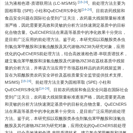
[
18
-
24
]
法为液相色谱-质谱联用法 (LC-MS/MS)
。前处理方法主要为
[
14
-
24
]
固相萃取 (SPE) 小柱和QuEChERS净化等
。目前农药残留和
食品安全问题在国际社会受到广泛关注，农药最大残留限量标准逐
渐严格，因此需要更高效和灵敏的分析方法快速测定基质中的目标
化合物含量。QuEChERS法在果蔬等基质中的净化效果十分突出，
是目前广泛应用的前处理方法。鉴于此，本研究拟以双酰胺类杀虫
剂氯虫苯甲酰胺和溴氰虫酰胺及其代谢物J9Z38为研究对象，应用
优化的QuEChERS前处理方法，结合高效液相色谱-串联质谱技术，
建立氯虫苯甲酰胺和溴氰虫酰胺及代谢物J9Z38在荔枝基质中残留
量的分析方法，并将该方法应用于市场荔枝样品的农药残留监测，
旨在为双酰胺类农药安全评价及荔枝质量安全监管提供技术支撑。
[
18
-
24
]
MS/MS)
。前处理方法主要为固相萃取 (SPE) 小柱和
[
14
-
24
]
QuEChERS净化等
。目前农药残留和食品安全问题在国际社会
受到广泛关注，农药最大残留限量标准逐渐严格，因此需要更高效
和灵敏的分析方法快速测定基质中的目标化合物含量。QuEChERS
法在果蔬等基质中的净化效果十分突出，是目前广泛应用的前处理
方法。鉴于此，本研究拟以双酰胺类杀虫剂氯虫苯甲酰胺和溴氰虫
酰胺及其代谢物J9Z38为研究对象，应用优化的QuEChERS前处理
方法，结合高效液相色谱-串联质谱技术，建立氯虫苯甲酰胺和溴氰