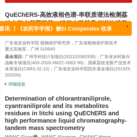
QuEChERS-高效液相色谱-串联质谱法检测荔
x
枝中氯虫苯甲酰胺、溴氰虫酰胺及代谢物残留
喜讯 ┃《农药学学报》被EI Compendex 收录
,
,
王思威
,
王潇楠
,
常虹
,
刘艳萍
,
孙海滨
广东省农业科学院 植物保护研究所，广东省植物保护新技术
重点实验室，广州 510640
基金项目:
广州市科技计划项目(202102080338)；广东省乡村振兴
战略专项项目(403-2018-XMZC-0002-90)；国家荔枝龙眼产业技术
体系项目(CARS-32-15)；广东省农业科学院院长基金项目(201929,
202026)
详细信息
Determination of chlorantraniliprole,
cyantraniliprole and its metabolites
residues in litchi using QuEChERS and
high performance liquid chromatography-
tandem mass spectrometry