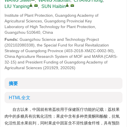
WANG Siwei
,
WANG Xiaonan
,
CHANG Hong
,
,
,
LIU Yanping
,
SUN Haibin
Institute of Plant Protection, Guangdong Academy of
Agricultural Sciences, Guangdong Provincial Key
Laboratory of High Technology for Plant Protection,
Guangzhou 510640, China
Funds:
Guangzhou Science and Technology Project
(202102080338), the Special Fund for Rural Revitalization
Strategy of Guangdong Province (403-2018-XMZC-0002-90),
China Agriculture Research System of MOF and MARA (CARS-
32-15) and President Funding of Guangdong Academy of
Agricultural Sciences (201929, 202026)
摘要
HTML全文
自古以来，中国就有将荔枝用于保健医疗功能的记载：荔枝果
肉中的多糖具有抗氧化活性；果皮中含有多种类黄酮和酚酸，抗氧
化活性居水果前列，同时果皮中因富含不溶性膳食纤维，具有预防