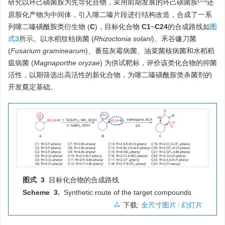
[
18
]
研究以环己磺菌胺为先导化合物，采用前期发展的环己磺菌胺
还
原胺化产物为中间体，引入噻二嗪片段进行结构改造，合成了一系
列噻二嗪磺酰胺类衍生物 (
C
)，目标化合物
C1
~
C24
的合成路线如
图
式3
所示。以水稻纹枯病菌 (
Rhizoctonia solani
)、禾谷镰刀菌
(
Fusarium graminearum
)、番茄灰霉病菌、油菜菌核病菌和水稻稻
瘟病菌 (
Magnaporthe oryzae
) 为供试靶标，评价该类化合物的抑菌
活性，以期筛选出高活性的新化合物，为噻二嗪磺酰胺类杀菌剂的
开发奠定基础。
图式 3
目标化合物的合成路线
Scheme 3.
Synthetic route of the target compounds
下载:
全尺寸图片
幻灯片