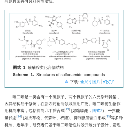
病原真菌具有良好抑制活性。
图式 1
磺酰胺类化合物结构
Scheme 1.
Structures of sulfonamide compounds
下载:
全尺寸图片
幻灯片
噻二嗪是一类含有一个硫原子、两个氮原子的六元杂环骨架，
因其结构易于修饰，在新农药创制领域应用广泛。噻二嗪衍生物作
[
13
]
用机制丰富，包括抑制几丁质合成
(如噻嗪酮，
图式2
)、干扰能
[
14
]
[
15
]
量代谢
(如灭草松、代森环、棉隆)、抑制微管蛋白形成
等多种
机制。近年来，研究者们基于噻二嗪活性片段开展分子设计，发现