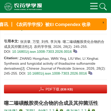
x
喜讯 ┃《农药学学报》被EI Compendex 收录
文章导航
>
农药学学报
>
2026
>
28(2)
: 245-255.
> DOI:
10.16801/j.issn.1008-7303.2026.0016
引用本文:
张洪肇, 万莹, 刘伟, 李兴海. 噻二嗪磺酰胺类化合物的合
成及其抑菌活性[J]. 农药学学报, 2026, 28(2): 245-255.
DOI:
10.16801/j.issn.1008-7303.2026.0016
Citation:
ZHANG Hongzhao, WAN Ying, LIU Wei, LI Xinghai.
Synthesis and fungicidal activity of thiadiazine sulfonamide
derivatives[J].
Chinese Journal of Pesticide Science
, 2026, 28(2):
245-255.
DOI:
10.16801/j.issn.1008-7303.2026.0016
PDF下载
(836 KB)
噻二嗪磺酰胺类化合物的合成及其抑菌活性
1
,
1
1, 2, 3
,
,
1, 2, 3
,
,