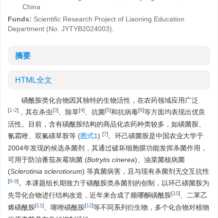
China
Funds:
Scientific Research Project of Liaoning Education
Department (
No. JYTYB2024003
).
摘要
HTML全文
磺酰胺类化合物因其独特的生物活性，在农药领域应用广泛
[
1
-
2
]
[
3
]
[
4
]
[
5
]
[
6
]
，其在杀虫
、除草
、抗菌
和抗病毒
等方面均表现出优良
活性。目前，含有磺酰胺结构的商品化农药种类较多，如磺菌胺、
[
7
]
氰霜唑、双氟磺草胺等 (
图式1
)
。环己磺菌胺是中国农业大学于
2004年发现的候选杀菌剂，其通过破坏细胞膜功能发挥杀菌作用，
可用于防治番茄灰霉病菌 (
Botrytis cinerea
)、油菜菌核病菌
(
Sclerotinia sclerotiorum
) 等真菌病害，且与现有杀菌剂无交互抗性
[
8
-
9
]
。本课题组长期致力于磺酰胺类杀菌剂的创制，以环己磺菌胺为
[
10
]
先导化合物进行结构改造，近年来合成了频哪酮磺酰胺
、二苯乙
[
11
]
[
12
]
烯磺酰胺
、噻唑磺酰胺
等不同系列衍生物，多个化合物对植物