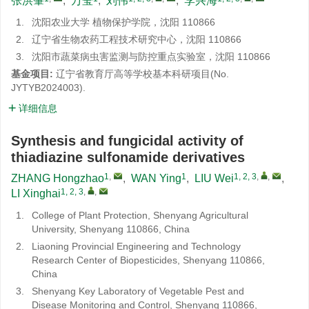
张洪肇
,
万莹
,
刘伟
,
李兴海
1.
沈阳农业大学 植物保护学院，沈阳 110866
2.
辽宁省生物农药工程技术研究中心，沈阳 110866
3.
沈阳市蔬菜病虫害监测与防控重点实验室，沈阳 110866
基金项目:
辽宁省教育厅高等学校基本科研项目(
No.
JYTYB2024003
).
详细信息
Synthesis and fungicidal activity of
thiadiazine sulfonamide derivatives
1
,
1
1, 2, 3
,
,
ZHANG Hongzhao
,
WAN Ying
,
LIU Wei
,
1, 2, 3
,
,
LI Xinghai
1.
College of Plant Protection, Shenyang Agricultural
University, Shenyang 110866, China
2.
Liaoning Provincial Engineering and Technology
Research Center of Biopesticides, Shenyang 110866,
China
3.
Shenyang Key Laboratory of Vegetable Pest and
Disease Monitoring and Control, Shenyang 110866,