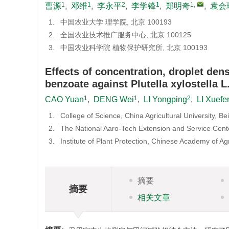
1
1
2
1
1
,
曹源
,
邓维
,
李永平
,
李学锋
,
郑明奇
,
袁会
1.
中国农业大学 理学院, 北京 100193
2.
全国农业技术推广服务中心, 北京 100125
3.
中国农业科学院 植物保护研究所, 北京 100193
Effects of concentration, droplet de
benzoate against Plutella xylostella L
1
1
2
CAO Yuan
,
DENG Wei
,
LI Yongping
,
LI Xuefe
1.
College of Science, China Agricultural University, B
2.
The National Aaro-Tech Extension and Service Cente
3.
Institute of Plant Protection, Chinese Academy of Ag
摘要
摘要
相关文章