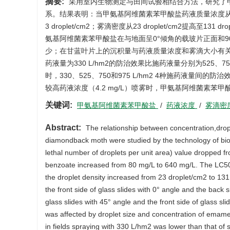
摘要:
采用室内生物测定与田间试验相结合方法，研究了
系。结果表明：当甲氨基阿维菌素苯甲酸盐药液质量浓度从 80 mg
3 droplet/cm2；雾滴密度从23 droplet/cm2提高至131
氨基阿维菌素苯甲酸盐在与地面呈0°倾角的载玻片正面和9
少；在甘蓝叶片上的沉积量与药液质量浓度和雾滴大小有关
药液量为330 L/hm2的防治效果比施药液量分别为525、750
时，330、525、750和975 L/hm2 4种施药液量间的
较高药液浓度（4.2 mg/L）喷雾时，甲氨基阿维菌素
关键词:
甲氨基阿维菌素苯甲酸盐
/
药液浓度
/
雾滴密
Abstract:
The relationship between concentration,drop
diamondback moth were studied by the technology of bioas
lethal number of droplets per unit area) value dropped 
benzoate increased from 80 mg/L to 640 mg/L. The LC5
the droplet density increased from 23 droplet/cm2 to 
the front side of glass slides with 0° angle and the back
glass slides with 45° angle and the front side of glass 
was affected by droplet size and concentration of emame
in fields spraying with 330 L/hm2 was lower than that of 