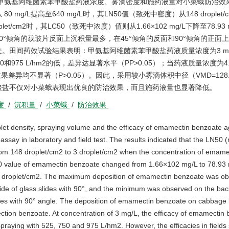
甲氨基阿维菌素苯甲酸盐药液浓度、雾滴密度和施药液量对小菜蛾防治效
/L提高至640 mg/L时，其LN50值（致死中密度）从148 droplet/
 droplet/cm2时，其LC50（致死中浓度）值则从1.66×102 mg/L下降至78.93
0°倾角的载玻片反面上沉积量最多，在45°倾角的反面和90°倾角的正面
。田间药效试验结果表明：甲氨基阿维菌素苯甲酸盐药液质量浓度为3 mg
和975 L/hm2的低，差异达显著水平（PP>0.05）；当药液质量浓度为4.2
防治效果差异均不显著（P>0.05）。因此，采用较小雾滴体积中径（VMD=128.
苯甲酸盐不仅对小菜蛾表现出优良的防治效果，而且施药液量也显著降低。
度
/
沉积量
/
小菜蛾
/
防治效果
let density, spraying volume and the efficacy of emamectin benzoate a
say in laboratory and field test. The results indicated that the LN50 
from 148 droplet/cm2 to 3 droplet/cm2 when the concentration of emame
0 value of emamectin benzoate changed from 1.66×102 mg/L to 78.93
131 droplet/cm2. The maximum deposition of emamectin benzoate was o
 side of glass slides with 90°, and the minimum was observed on the bac
slides with 90° angle. The deposition of emamectin benzoate on cabbage
ction benzoate. At concentration of 3 mg/L, the efficacy of emamectin
spraying with 525, 750 and 975 L/hm2. However, the efficacies in fields