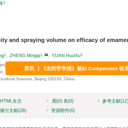
3
珠
nsity and spraying volume on efficacy of emame
.
1
1
,
3
ng
,
ZHENG Mingqi
,
YUAN Huizhu
喜讯 ┃《农药学学报》被EI Compendex 收录
eijing 100193, China
r, Beijing 100125, China
ricultural Sciences, Beijing 100193, China
HTML全文
图
(0)
表
(0)
参考文献
(12
施引文献
(28)
资源附件
(0)