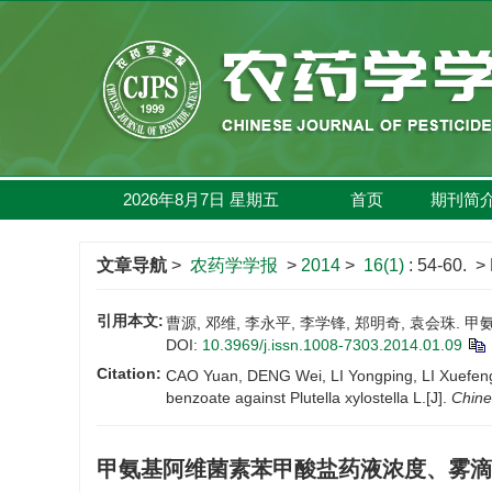
2026年8月7日
星期
五
首页
期刊简
文章导航
>
农药学学报
>
2014
>
16(1)
: 54-60.
> 
引用本文:
曹源, 邓维, 李永平, 李学锋, 郑明奇, 袁会珠. 
DOI:
10.3969/j.issn.1008-7303.2014.01.09
Citation:
CAO Yuan, DENG Wei, LI Yongping, LI Xuefeng,
benzoate against Plutella xylostella L.[J].
Chine
甲氨基阿维菌素苯甲酸盐药液浓度、雾滴