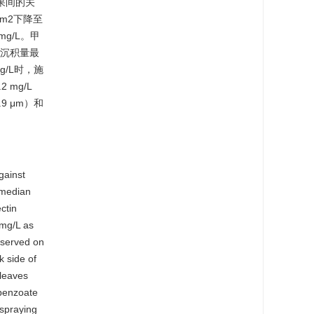
果间的关
cm2下降至
 mg/L。甲
上沉积量最
/L时，施
 mg/L
9 μm）和
gainst
(median
ctin
 mg/L as
bserved on
k side of
 leaves
 benzoate
 spraying