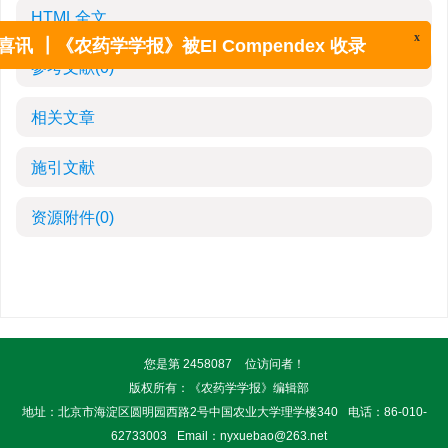
HTML全文
x
喜讯 ┃《农药学学报》被EI Compendex 收录
参考文献
(0)
相关文章
施引文献
资源附件
(0)
您是第
2458087
位访问者！
版权所有：《农药学学报》编辑部
地址：北京市海淀区圆明园西路2号中国农业大学理学楼340
电话：86-010-
62733003
Email：
nyxuebao@263.net