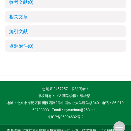
参考文献
(0)
相关文章
施引文献
资源附件
(0)
您是第
2457257
位访问者！
版权所有：《农药学学报》编辑部
地址：北京市海淀区圆明园西路2号中国农业大学理学楼340
电话：86-010-
62733003
Email：
nyxuebao@263.net
京ICP备05004632号-2
本系统由
北京仁和汇智信息技术有限公司
开发
技术支持：
info@rhhz.net