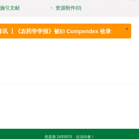
施引文献
资源附件
(0)
x
喜讯 ┃《农药学学报》被EI Compendex 收录
您是第
2455970
位访问者！