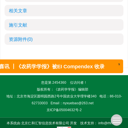
相关文章
施引文献
资源附件
(0)
x
喜讯 ┃《农药学学报》被EI Compendex 收录
您是第
2454360
位访问者！
版权所有：《农药学学报》编辑部
地址：北京市海淀区圆明园西路2号中国农业大学理学楼340
电话：86-010-
62733003
Email：
nyxuebao@263.net
京ICP备05004632号-2
本系统由
北京仁和汇智信息技术有限公司
开发
技术支持：
info@rhhz.net