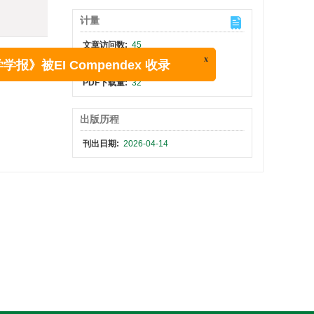
计量
文章访问数:
45
HTML全文浏览量:
13
x
》被EI Compendex 收录
PDF下载量:
32
出版历程
刊出日期:
2026-04-14